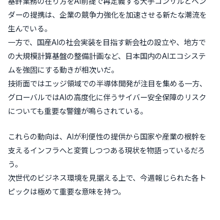
基幹業務の在り方をAI前提で再定義する大手コンサルとベン
ダーの提携は、企業の競争力強化を加速させる新たな潮流を
生んでいる。
一方で、国産AIの社会実装を目指す新会社の設立や、地方で
の大規模計算基盤の整備計画など、日本国内のAIエコシステ
ムを強固にする動きが相次いだ。
技術面ではエッジ領域での半導体開発が注目を集める一方、
グローバルではAIの高度化に伴うサイバー安全保障のリスク
についても重要な警鐘が鳴らされている。
これらの動向は、AIが利便性の提供から国家や産業の根幹を
支えるインフラへと変質しつつある現状を物語っているだろ
う。
次世代のビジネス環境を見据える上で、今週報じられた各ト
ピックは極めて重要な意味を持つ。