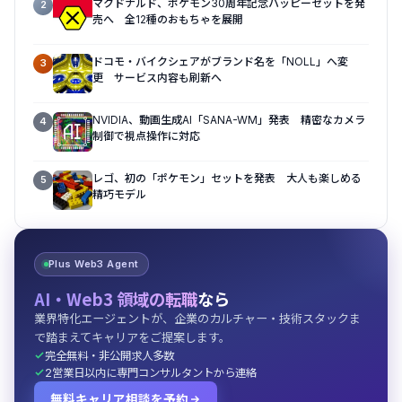
マクドナルド、ポケモン30周年記念ハッピーセットを発
2
売へ 全12種のおもちゃを展開
ドコモ・バイクシェアがブランド名を「NOLL」へ変
3
更 サービス内容も刷新へ
NVIDIA、動画生成AI「SANA-WM」発表 精密なカメラ
4
制御で視点操作に対応
レゴ、初の「ポケモン」セットを発表 大人も楽しめる
5
精巧モデル
Plus Web3 Agent
AI・Web3 領域の転職
なら
業界特化エージェントが、企業のカルチャー・技術スタックま
で踏まえてキャリアをご提案します。
完全無料・非公開求人多数
2営業日以内に専門コンサルタントから連絡
無料キャリア相談を予約