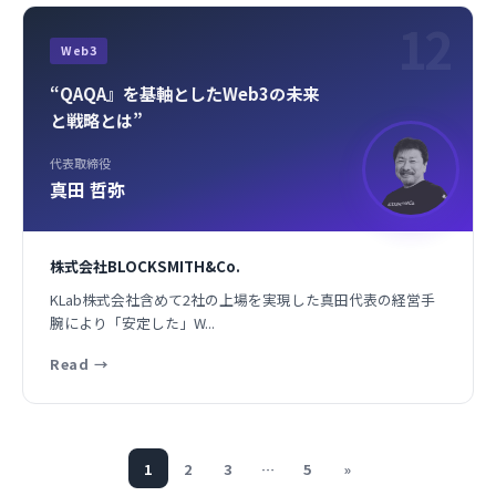
12
Web3
“QAQA』を基軸としたWeb3の未来
と戦略とは”
代表取締役
真田 哲弥
株式会社BLOCKSMITH&Co.
KLab株式会社含めて2社の上場を実現した真田代表の経営手
腕により「安定した」W...
Read
→
1
2
3
…
5
»