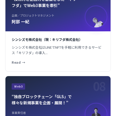
フダ」でWeb3事業を牽引”
企画／プロジェクトマネジメント
阿部 一紀
シンシズモ株式会社（現：キリフダ株式会社）
シンシズモ株式会社はLINEでNFTを手軽に利用できるサービ
ス「キリフダ」の導入...
Read
→
08
Web3
“独自ブロックチェーン「GLS」で
様々な新規事業を企画・展開！”
事業責任者