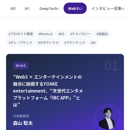
All
AI
DeepTech
Web3
インタビュー記事
7
6
52
66
#プロダクト開発
#Medical
#DX
#テクノロジー
#核融合
#ディープテック
#ロボティクス
#アグリテック
#AI
01
Web3
“Web3 × エンターテインメントの
融合に挑戦するYOAKE
entertainment、“次世代エンタメ
プラットフォーム「IRC APP」”と
は”
代表取締役
森山 聡太