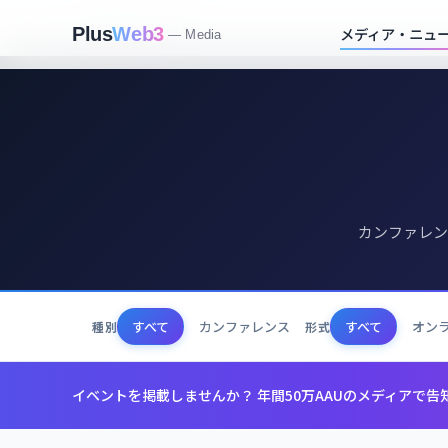
Home
イベント
メディア・ニュ
Plus
Web3
— Media
カンファレン
すべて
カンファレンス
すべて
オン
種別
形式
イベントを掲載しませんか？ 年間50万AAUのメディアで告