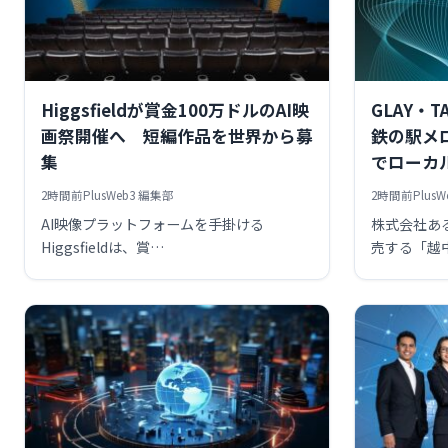
Higgsfieldが賞金100万ドルのAI映
GLAY・
画祭開催へ 短編作品を世界から募
鉄の駅メ
集
でローカ
2時間前
PlusWeb3 編集部
2時間前
Plus
AI映像プラットフォームを手掛ける
株式会社あ
Higgsfieldは、賞…
売する「越