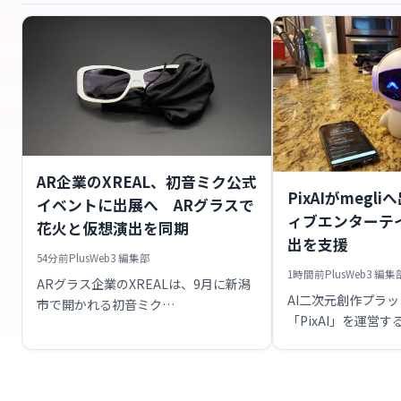
AR企業のXREAL、初音ミク公式
PixAIがmegl
イベントに出展へ ARグラスで
ィブエンターテ
花火と仮想演出を同期
出を支援
54分前
PlusWeb3 編集部
1時間前
PlusWeb3 編集
ARグラス企業のXREALは、9月に新潟
AI二次元創作プラ
市で開かれる初音ミク…
「PixAI」を運営す