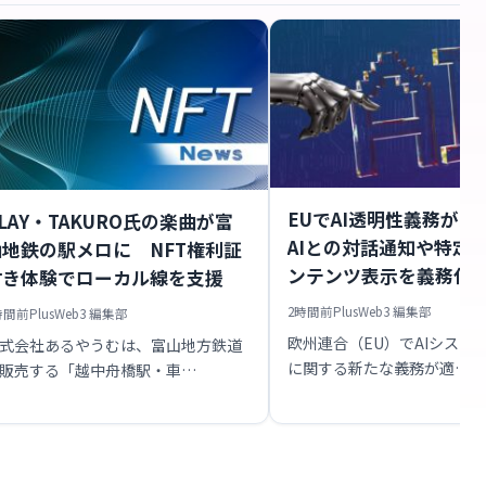
EUでAI透明性義務が
LAY・TAKURO氏の楽曲が富
AIとの対話通知や特定
山地鉄の駅メロに NFT権利証
ンテンツ表示を義務化
付き体験でローカル線を支援
2時間前
PlusWeb3 編集部
時間前
PlusWeb3 編集部
欧州連合（EU）でAIシステ
式会社あるやうむは、富山地方鉄道
に関する新たな義務が適…
販売する「越中舟橋駅・車…