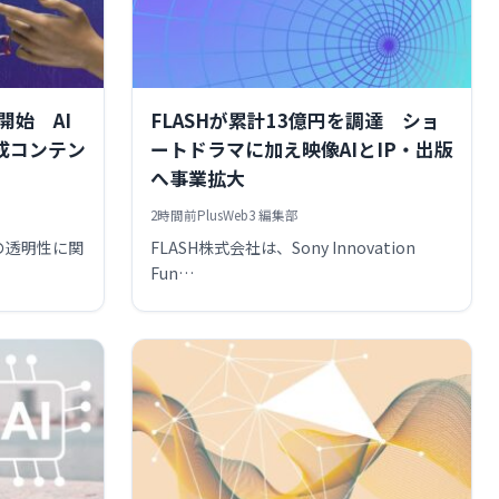
開始 AI
FLASHが累計13億円を調達 ショ
成コンテン
ートドラマに加え映像AIとIP・出版
へ事業拡大
2時間前
PlusWeb3 編集部
の透明性に関
FLASH株式会社は、Sony Innovation
Fun…