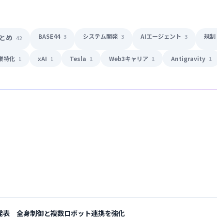
BASE44
システム開発
AIエージェント
規制
まとめ
3
3
3
42
業特化
xAI
Tesla
Web3キャリア
Antigravity
1
1
1
1
1
ics 2を発表 全身制御と複数ロボット連携を強化