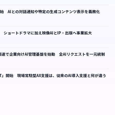
開始 AIとの対話通知や特定の生成コンテンツ表示を義務化
調達 ショートドラマに加え映像AIとIP・出版へ事業拡大
0万ドル調達で企業向けAI管理基盤を始動 全AIリクエストを一元統制
AFT」開始 現場常駐型AX支援は、従来のAI導入支援と何が違う