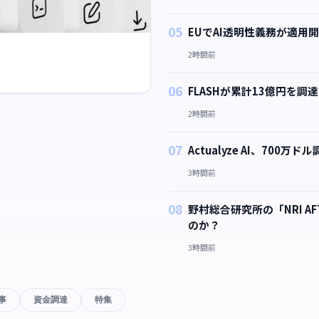
05
EUでAI透明性義務が適用
2時間前
06
FLASHが累計13億円を
2時間前
07
Actualyze AI、70
3時間前
08
野村総合研究所の「NRI 
のか？
3時間前
事
資金調達
特集