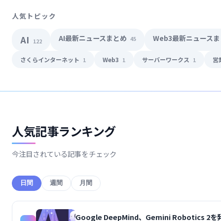
人気トピック
AI最新ニュースまとめ
Web3最新ニュース
AI
45
122
さくらインターネット
Web3
サーバーワークス
営
1
1
1
人気記事ランキング
今注目されている記事をチェック
日間
週間
月間
Google DeepMind、Gemini Robot