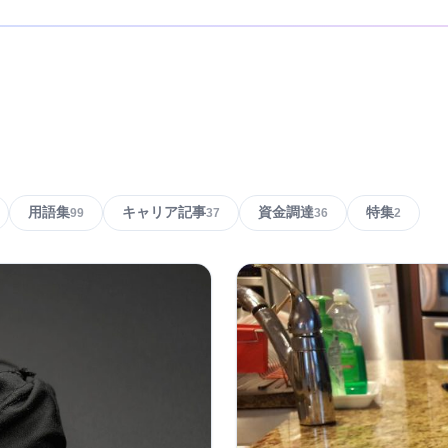
用語集
キャリア記事
資金調達
特集
99
37
36
2