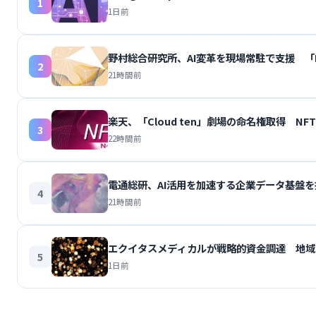
1
1日前
野村総合研究所、AI変革を現場常駐で支援 「N
2
21時間前
楽天、「Cloud ten」劇場の命名権取得 
3
22時間前
電通総研、AI活用を加速する企業データ基盤を
4
21時間前
エクイタスメディカルが戦略的資金調達 地域
5
1日前