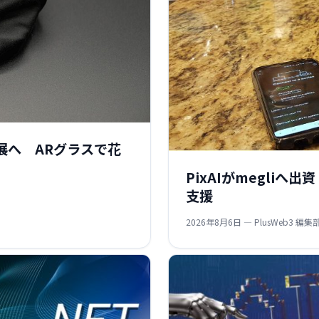
展へ ARグラスで花
PixAIがmegli
支援
2026年8月6日 — PlusWeb3 編集