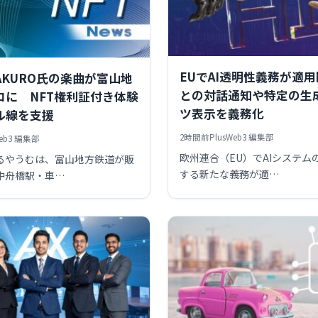
EUでAI透明性義務が適用
TAKURO氏の楽曲が富山地
との対話通知や特定の生
ロに NFT権利証付き体験
ツ表示を義務化
ル線を支援
2時間前
PlusWeb3 編集部
Web3 編集部
欧州連合（EU）でAIシステム
るやうむは、富山地方鉄道が販
する新たな義務が適…
中舟橋駅・車…