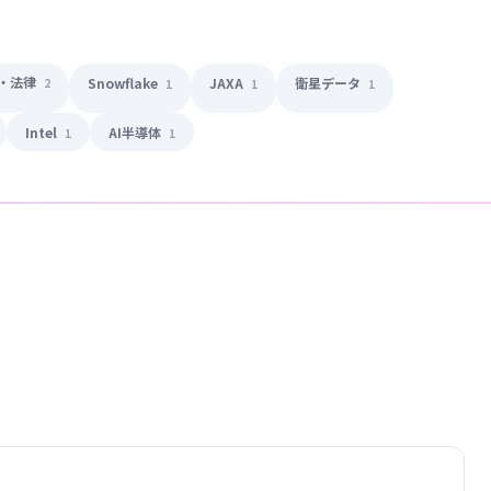
・法律
Snowflake
JAXA
衛星データ
2
1
1
1
Intel
AI半導体
1
1