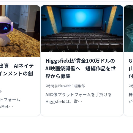
Higgsfieldが賞金100万ドルの
G
iへ出資 AIネイテ
AI映画祭開催へ 短編作品を世
インメントの創
界から募集
2時間前
PlusWeb3 編集部
2
部
AI映像プラットフォームを手掛ける
株
ットフォーム
Higgsfieldは、賞…
が
るMet…