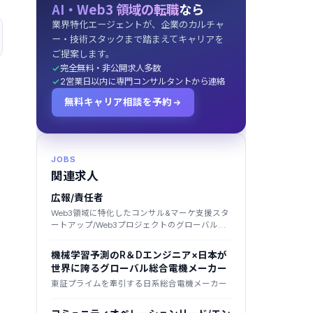
AI・Web3 領域の転職
なら
業界特化エージェントが、企業のカルチャ
ー・技術スタックまで踏まえてキャリアを
ご提案します。
完全無料・非公開求人多数
2営業日以内に専門コンサルタントから連絡
無料キャリア相談を予約
JOBS
関連求人
広報/責任者
Web3領域に特化したコンサル&マーケ支援スタ
ートアップ/Web3プロジェクトのグローバルマ
ーケに強み/大手企業のWeb3新規事業を多数支
援
機械学習予測のR＆Dエンジニア×日本が
世界に誇るグローバル総合電機メーカー
東証プライムを牽引する日系総合電機メーカー