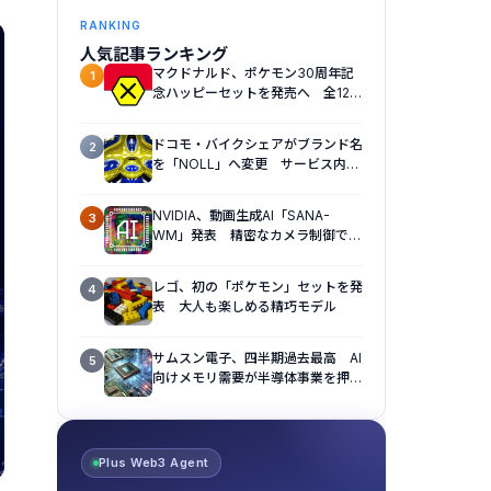
RANKING
人気記事ランキング
マクドナルド、ポケモン30周年記
1
念ハッピーセットを発売へ 全12種
のおもちゃを展開
ドコモ・バイクシェアがブランド名
2
を「NOLL」へ変更 サービス内容
も刷新へ
NVIDIA、動画生成AI「SANA-
3
WM」発表 精密なカメラ制御で視
点操作に対応
レゴ、初の「ポケモン」セットを発
4
表 大人も楽しめる精巧モデル
サムスン電子、四半期過去最高 AI
5
向けメモリ需要が半導体事業を押し
上げ
Plus Web3 Agent