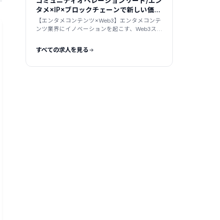
コミュニティオペレーションリード/エン
タメ×IP×ブロックチェーンで新しい価値
を作る会社
【エンタメコンテンツ×Web3】エンタメコンテ
ンツ業界にイノベーションを起こす、Web3スタ
ートアップ
すべての求人を見る