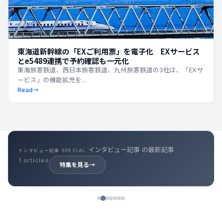
東海道新幹線の「EXご利用票」を電子化 EXサービス
とe5489連携で予約確認も一元化
東海旅客鉄道、西日本旅客鉄道、九州旅客鉄道の3社は、「EXサ
ービス」の機能拡充を...
Read
→
キャリア記事 の最新記事
キャリア記事 SPECIAL
39 articles
特集を見る
→