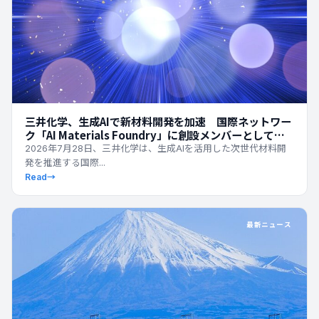
三井化学、生成AIで新材料開発を加速 国際ネットワー
ク「AI Materials Foundry」に創設メンバーとして参
画
2026年7月28日、三井化学は、生成AIを活用した次世代材料開
発を推進する国際...
Read
→
最新ニュース