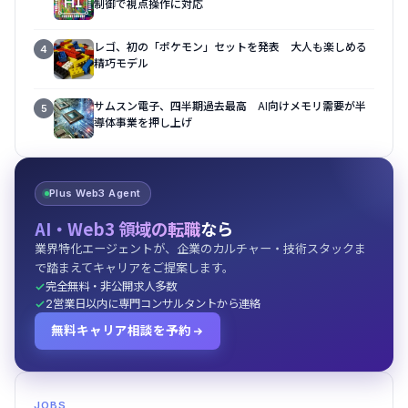
制御で視点操作に対応
レゴ、初の「ポケモン」セットを発表 大人も楽しめる
4
精巧モデル
サムスン電子、四半期過去最高 AI向けメモリ需要が半
5
導体事業を押し上げ
Plus Web3 Agent
AI・Web3 領域の転職
なら
業界特化エージェントが、企業のカルチャー・技術スタックま
で踏まえてキャリアをご提案します。
完全無料・非公開求人多数
2営業日以内に専門コンサルタントから連絡
無料キャリア相談を予約
JOBS