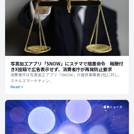
写真加工アプリ「SNOW」にステマで措置命令 報酬付
きX投稿で広告表示せず、消費者庁が再発防止要求
消費者庁は写真加工アプリ「SNOW」の提供事業者2社に対し、
ステルスマーケティン...
Read
→
最新ニュース