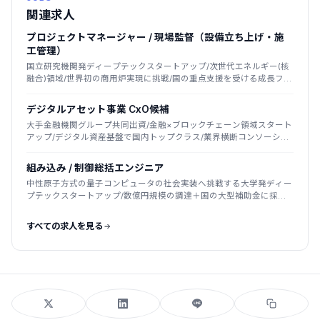
関連求人
プロジェクトマネージャー / 現場監督（設備立ち上げ・施
工管理）
国立研究機関発ディープテックスタートアップ/次世代エネルギー(核
融合)領域/世界初の商用炉実現に挑戦/国の重点支援を受ける成長フェ
ーズ
デジタルアセット事業 CxO候補
大手金融機関グループ共同出資/金融×ブロックチェーン領域スタート
アップ/デジタル資産基盤で国内トップクラス/業界横断コンソーシア
ムを主導
組み込み / 制御総括エンジニア
中性原子方式の量子コンピュータの社会実装へ挑戦する大学発ディー
プテックスタートアップ/数億円規模の調達＋国の大型補助金に採
択/2025年創業
すべての求人を見る