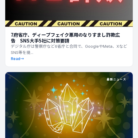
7府省庁、ディープフェイク悪用のなりすまし詐欺広
告 SNS大手5社に対策要請
デジタル庁は警察庁など6省庁と合同で、GoogleやMeta、Xなど
SNS等を提...
Read
→
最新ニュース