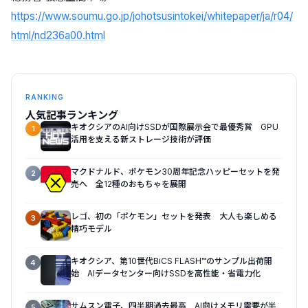
https://www.soumu.go.jp/johotsusintokei/whitepaper/ja/r04/
html/nd236a00.html
RANKING
人気記事ランキング
キオクシアのAI向けSSDが国際展示会で最優秀賞 GPU
1
活用を支える新ストレージ技術が評価
マクドナルド、ポケモン30周年記念ハッピーセットを発
2
売へ 全12種のおもちゃを展開
レゴ、初の「ポケモン」セットを発表 大人も楽しめる
3
精巧モデル
キオクシア、第10世代BiCS FLASH™のサンプル出荷開
4
始 AIデータセンター向けSSDを高性能・省電力化
サムスン電子、四半期過去最高 AI向けメモリ需要が半
5