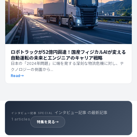
ロボトラックが52億円調達！国産フィジカルAIが変える
自動運転の未来とエンジニアのキャリア戦略
日本の「2024年問題」に端を発する深刻な物流危機に対し、テ
クノロジーの側面から...
Read
→
インタビュー記事 の最新記事
インタビュー記事 SPECIAL
1 articles
特集を見る
→