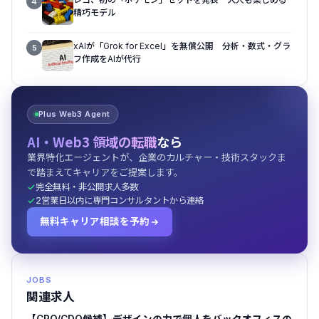
4
精巧モデル
xAIが「Grok for Excel」を無償公開 分析・数式・グラ
5
フ作成をAIが代行
Plus Web3 Agent
AI・Web3 領域の転職
なら
業界特化エージェントが、企業のカルチャー・技術スタックま
で踏まえてキャリアをご提案します。
完全無料・非公開求人多数
2営業日以内に専門コンサルタントから連絡
無料キャリア相談を予約
JOBS
関連求人