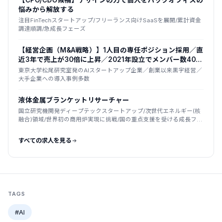
【CPO/CDO候補】デザインの力で個人をバックオフィスの
悩みから解放する
注目FinTechスタートアップ/フリーランス向けSaaSを展開/累計資金
調達順調/急成長フェーズ
【経営企画（M&A戦略）】1人目の専任ポジション採用／直
近3年で売上が30倍に上昇／2021年設立でメンバー数400
名超まで拡大
東京大学松尾研究室発のAIスタートアップ企業／創業以来黒字経営／
大手企業への導入事例多数
液体金属ブランケットリサーチャー
国立研究機関発ディープテックスタートアップ/次世代エネルギー(核
融合)領域/世界初の商用炉実現に挑戦/国の重点支援を受ける成長フェ
ーズ
すべての求人を見る
TAGS
#AI