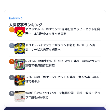
RANKING
人気記事ランキング
マクドナルド、ポケモン30周年記念ハッピーセットを発
1
売へ 全12種のおもちゃを展開
ドコモ・バイクシェアがブランド名を「NOLL」へ変
2
更 サービス内容も刷新へ
NVIDIA、動画生成AI「SANA-WM」発表 精密なカメラ
3
制御で視点操作に対応
レゴ、初の「ポケモン」セットを発表 大人も楽しめる
4
精巧モデル
xAIが「Grok for Excel」を無償公開 分析・数式・グラ
5
フ作成をAIが代行