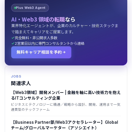
Plus Web3 Agent
AI・Web3 領域の転職
なら
業界特化エージェントが、企業のカルチャー・技術スタックま
で踏まえてキャリアをご提案します。
完全無料・非公開求人多数
2営業日以内に専門コンサルタントから連絡
無料キャリア相談を予約
JOBS
関連求人
【Web3領域】開発メンバー | 金融を軸に高い技術力を抱え
るITコンサルティング企業
ビジネスとテクノロジーに精通／戦略から設計、開発、運用まで一気
通貫型のテックファーム
【Business Partner部/Web3アクセラレーター】Global
チーム/グローバルマーケター（アソシエイト）