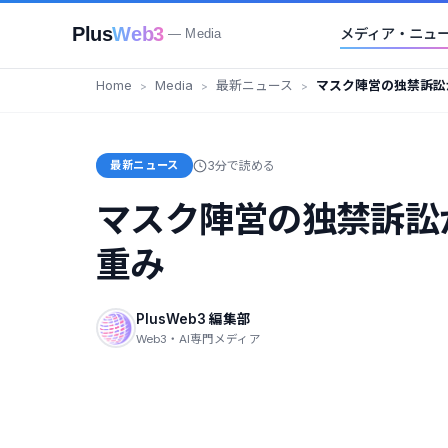
Plus
Web3
メディア・ニュ
— Media
Home
Media
最新ニュース
マスク陣営の独禁訴訟が
が示す重み
最新ニュース
3分で読める
マスク陣営の独禁訴訟が
重み
PlusWeb3 編集部
Web3・AI専門メディア