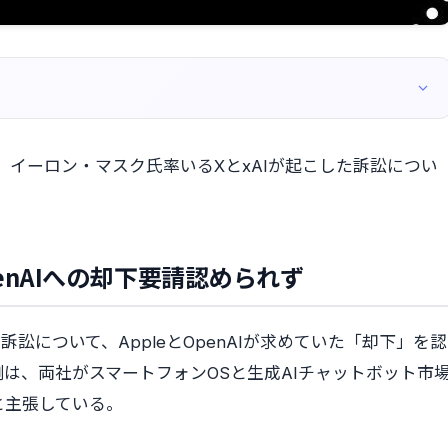
は、イーロン・マスク氏率いるXとxAIが起こした訴訟につい
penAIへの却下要請認められず
訴訟について、AppleとOpenAIが求めていた「却下」を認
は、両社がスマートフォンOSと生成AIチャットボット市
と主張している。