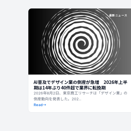
最新ニュース
AI普及でデザイン業の倒産が急増 2026年上半
期は14年ぶり40件超で業界に転換期
2026年8月2日、東京商工リサーチは「デザイン業」の
倒産動向を発表した。202...
Read
→