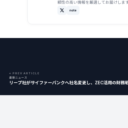
頼性の高い情報を厳選してお届けしま
note
« PREV ARTICLE
最新ニュース
リープ社がサイファーパンクへ社名変更し、ZEC活用の財務