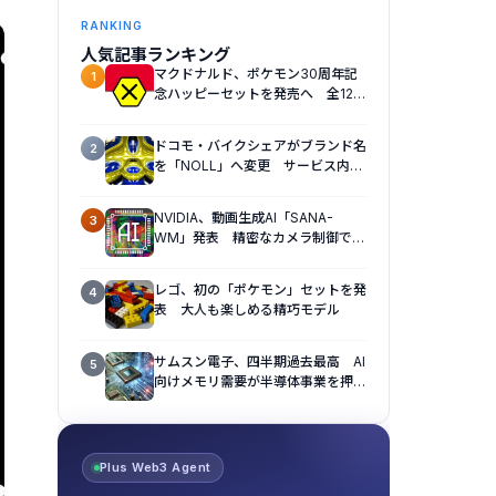
RANKING
人気記事ランキング
マクドナルド、ポケモン30周年記
1
念ハッピーセットを発売へ 全12種
のおもちゃを展開
ドコモ・バイクシェアがブランド名
2
を「NOLL」へ変更 サービス内容
も刷新へ
NVIDIA、動画生成AI「SANA-
3
WM」発表 精密なカメラ制御で視
点操作に対応
レゴ、初の「ポケモン」セットを発
4
表 大人も楽しめる精巧モデル
サムスン電子、四半期過去最高 AI
5
向けメモリ需要が半導体事業を押し
上げ
Plus Web3 Agent