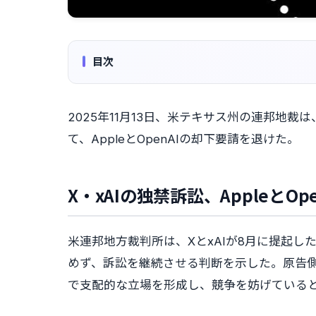
目次
2025年11月13日、米テキサス州の連邦地裁
て、AppleとOpenAIの却下要請を退けた。
X・xAIの独禁訴訟、AppleとO
米連邦地方裁判所は、XとxAIが8月に提起した
めず、訴訟を継続させる判断を示した。原告側
で支配的な立場を形成し、競争を妨げている