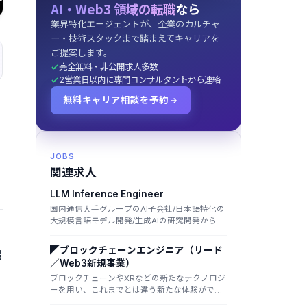
AI・Web3 領域の転職
なら
業界特化エージェントが、企業のカルチャ
ー・技術スタックまで踏まえてキャリアを
ご提案します。
完全無料・非公開求人多数
2営業日以内に専門コンサルタントから連絡
無料キャリア相談を予約
JOBS
関連求人
LLM Inference Engineer
国内通信大手グループのAI子会社/日本語特化の
大規模言語モデル開発/生成AIの研究開発から社
会実装まで/グループ計算基盤を活用した国産
LLM
◤ブロックチェーンエンジニア（リード
場
／Web3新規事業）
ブロックチェーンやXRなどの新たなテクノロジ
ーを用い、これまでとは違う新たな体験ができ
る様々なコンテンツやサービスを創出するクリ