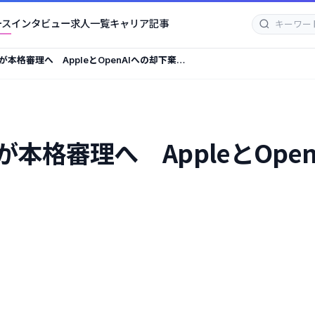
ース
インタビュー
求人一覧
キャリア記事
本格審理へ AppleとOpenAIへの却下棄却
本格審理へ AppleとOpe