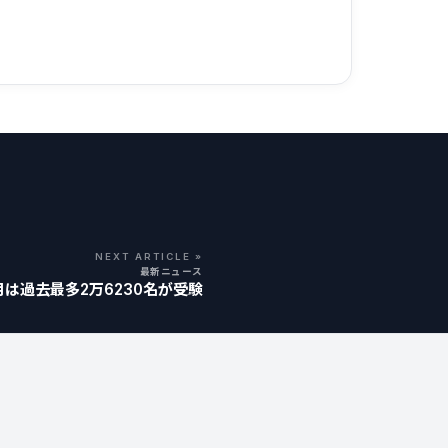
NEXT ARTICLE »
最新ニュース
月は過去最多2万6230名が受験