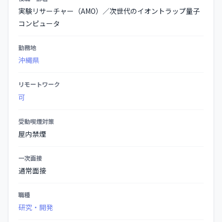
集
実験リサーチャー（AMO）／次世代のイオントラップ量子
要
コンピュータ
項
の
勤務地
詳
沖縄県
細
リモートワーク
可
受動喫煙対策
屋内禁煙
一次面接
通常面接
職種
研究・開発