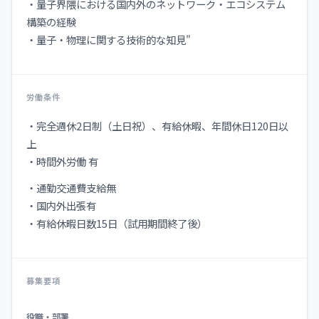
・量子界隈における国内外のネットワーク・エコシステム
構築の経験
・量子・物理に関する技術的な知見"
労働条件
・完全週休2日制（土日祝）、有給休暇、年間休日120日以
上
・時間外労働 有
・通勤交通費支給無
・国内外出張有
・有給休暇日数15日（試用期間終了後）
募集要項
募
役職・部署