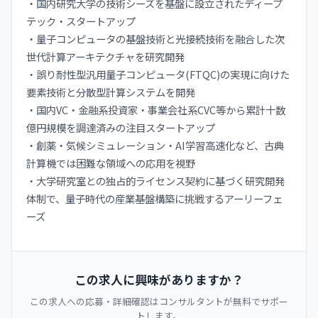
・国内研究大学の技術シーズを基盤に設立されたディープ
テック・スタートアップ
・量子コンピュータの基盤技術と光接続技術を融合した次
世代計算アーキテクチャを研究開発
・誤り耐性型汎用量子コンピュータ(FTQC)の実現に向けた
要素技術と分散型計算システムを開発
・国内VC・金融系投資家・事業会社系CVC等から累計十数
億円規模を調達済みの注目スタートアップ
・創薬・気候シミュレーション・AI学習高速化など、古典
計算機では困難な領域への応用を視野
・大学研究室との独占的ライセンス契約に基づく研究開発
体制で、量子時代の産業基盤構築に挑戦するアーリーフェ
ーズ
この求人に興味がありますか？
この求人への応募・詳細確認はコンサルタントが無料でサポー
トします。