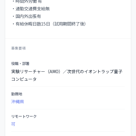
・時間外労働 有
・通勤交通費支給無
・国内外出張有
・有給休暇日数15日（試用期間終了後）
募集要項
募
役職・部署
集
実験リサーチャー（AMO）／次世代のイオントラップ量子
要
コンピュータ
項
の
勤務地
詳
沖縄県
細
リモートワーク
可