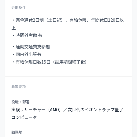
労働条件
・完全週休2日制（土日祝）、有給休暇、年間休日120日以
上
・時間外労働 有
・通勤交通費支給無
・国内外出張有
・有給休暇日数15日（試用期間終了後）
募集要項
募
役職・部署
集
実験リサーチャー（AMO）／次世代のイオントラップ量子
要
コンピュータ
項
の
勤務地
詳