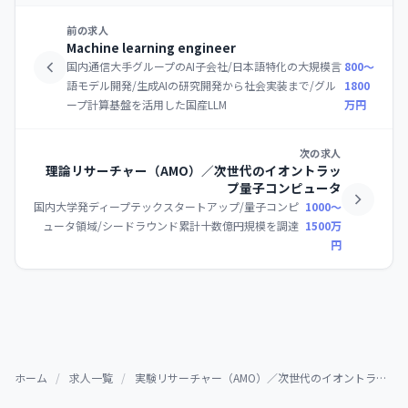
前の求人
Machine learning engineer
国内通信大手グループのAI子会社/日本語特化の大規模言
800〜
語モデル開発/生成AIの研究開発から社会実装まで/グル
1800
ープ計算基盤を活用した国産LLM
万円
次の求人
理論リサーチャー（AMO）／次世代のイオントラッ
プ量子コンピュータ
国内大学発ディープテックスタートアップ/量子コンピ
1000〜
ュータ領域/シードラウンド累計十数億円規模を調達
1500万
円
ホーム
/
求人一覧
/
実験リサーチャー（AMO）／次世代のイオントラップ量子コンピュータ