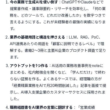
今の業務で生成AIを使い倒す
：ChatGPTやClaudeなどで
提案書作成・議事録要約・リサーチを効率化し、「何の業
務を、どのツールで、どれだけ改善したか」を数字つきで
言えるようにする。これが未経験者の最強の実績になりま
す。
業界の基礎用語と構造を押さえる
：LLM、RAG、PoC、
API連携あたりの用語を「顧客に説明できるレベル」で理
解する。書籍2〜3冊と主要AI企業のプロダクト調査で足り
ます。
アウトプットを1つ作る
：AI活用の業務改善事例をnoteに
まとめる、社内勉強会を開くなど、「学んだだけ」で終わ
らない証拠を作る。よくあるケースでは、経理職の方が
「経費精算業務をAIで月20時間削減した」記事を面接で提
示し、AI導入支援企業のカスタマーサクセスに採用されま
した。
職務経歴書をAI業界の言葉に翻訳する
：「営業成績