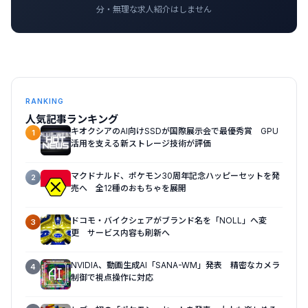
分・無理な求人紹介はしません
RANKING
人気記事ランキング
キオクシアのAI向けSSDが国際展示会で最優秀賞 GPU
1
活用を支える新ストレージ技術が評価
マクドナルド、ポケモン30周年記念ハッピーセットを発
2
売へ 全12種のおもちゃを展開
ドコモ・バイクシェアがブランド名を「NOLL」へ変
3
更 サービス内容も刷新へ
NVIDIA、動画生成AI「SANA-WM」発表 精密なカメラ
4
制御で視点操作に対応