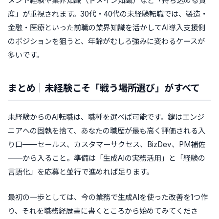
メント経験や業界知識（ドメイン知識）など「持ち込める資
産」が重視されます。30代・40代の未経験転職では、製造・
金融・医療といった前職の業界知識を活かしてAI導入支援側
のポジションを狙うと、年齢がむしろ強みに変わるケースが
多いです。
まとめ｜未経験こそ「戦う場所選び」がすべて
未経験からのAI転職は、職種を選べば可能です。鍵はエンジ
ニアへの固執を捨て、あなたの職歴が最も高く評価される入
り口——セールス、カスタマーサクセス、BizDev、PM補佐
——から入ること。準備は「生成AIの実務活用」と「経験の
言語化」を応募と並行で進めれば足ります。
最初の一歩としては、今の業務で生成AIを使った改善を1つ作
り、それを職務経歴書に書くところから始めてみてくださ