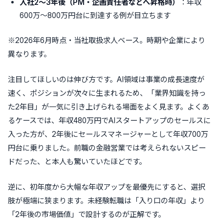
入社2〜3年後（PM・企画責任者などへ昇格時）
：年収
600万〜800万円台に到達する例が目立ちます
※2026年6月時点・当社取扱求人ベース。時期や企業により
異なります。
注目してほしいのは伸び方です。AI領域は事業の成長速度が
速く、ポジションが次々に生まれるため、「業界知識を持っ
た2年目」が一気に引き上げられる場面をよく見ます。よくあ
るケースでは、年収480万円でAIスタートアップのセールスに
入った方が、2年後にセールスマネージャーとして年収700万
円台に乗りました。前職の金融営業では考えられないスピー
ドだった、と本人も驚いていたほどです。
逆に、初年度から大幅な年収アップを最優先にすると、選択
肢が極端に狭まります。未経験転職は「入り口の年収」より
「2年後の市場価値」で設計するのが正解です。