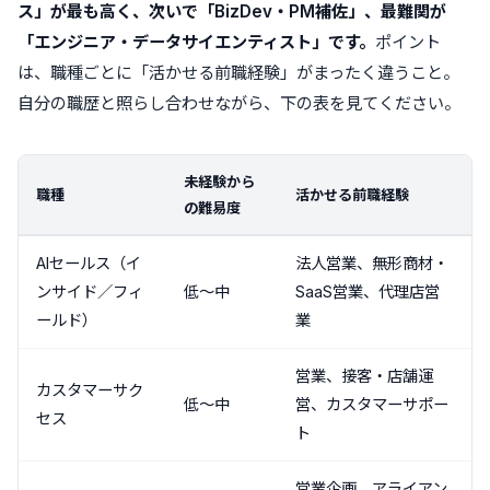
ス」が最も高く、次いで「BizDev・PM補佐」、最難関が
「エンジニア・データサイエンティスト」です。
ポイント
は、職種ごとに「活かせる前職経験」がまったく違うこと。
自分の職歴と照らし合わせながら、下の表を見てください。
未経験から
職種
活かせる前職経験
の難易度
AIセールス（イ
法人営業、無形商材・
ンサイド／フィ
低〜中
SaaS営業、代理店営
ールド）
業
営業、接客・店舗運
カスタマーサク
低〜中
営、カスタマーサポー
セス
ト
営業企画、アライアン