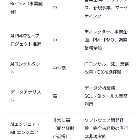
BizDev（事業開
中
ス、新規事業、マーケ
発）
ティング
ディレクター、事業企
AI PM補佐・プ
中
画、PM・PMO、調整
ロジェクト推進
業務全般
AIコンサルタン
ITコンサル、SE、業務
中〜高
ト
改善・DX推進経験
データ分析業務、
データアナリス
高
SQL・BIツールの実務
ト
利用
非常に高
ソフトウェア開発経
AIエンジニア・
（開発経験
験。完全未経験の直行
MLエンジニア
が前提）
は非現実的