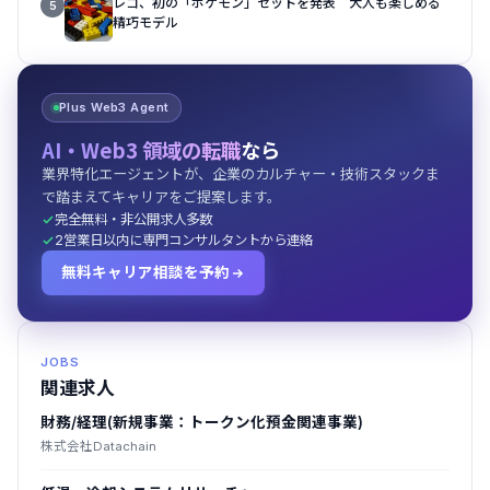
レゴ、初の「ポケモン」セットを発表 大人も楽しめる
5
精巧モデル
Plus Web3 Agent
AI・Web3 領域の転職
なら
業界特化エージェントが、企業のカルチャー・技術スタックま
で踏まえてキャリアをご提案します。
完全無料・非公開求人多数
2営業日以内に専門コンサルタントから連絡
無料キャリア相談を予約
JOBS
関連求人
財務/経理(新規事業：トークン化預金関連事業)
株式会社Datachain