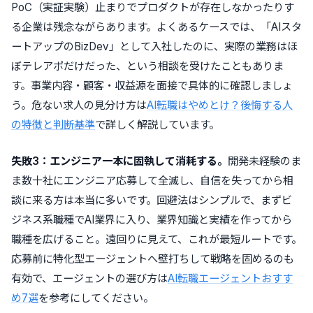
PoC（実証実験）止まりでプロダクトが存在しなかったりす
る企業は残念ながらあります。よくあるケースでは、「AIスタ
ートアップのBizDev」として入社したのに、実際の業務はほ
ぼテレアポだけだった、という相談を受けたこともありま
す。事業内容・顧客・収益源を面接で具体的に確認しましょ
う。危ない求人の見分け方は
AI転職はやめとけ？後悔する人
の特徴と判断基準
で詳しく解説しています。
失敗3：エンジニア一本に固執して消耗する。
開発未経験のま
ま数十社にエンジニア応募して全滅し、自信を失ってから相
談に来る方は本当に多いです。回避法はシンプルで、まずビ
ジネス系職種でAI業界に入り、業界知識と実績を作ってから
職種を広げること。遠回りに見えて、これが最短ルートです。
応募前に特化型エージェントへ壁打ちして戦略を固めるのも
有効で、エージェントの選び方は
AI転職エージェントおすす
め7選
を参考にしてください。