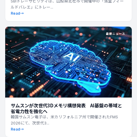
張
SBIトレーサビリティは、山梨県北杜市で開催中の「清里フィー
ルドバレエ」にトレー...
Read
→
最新ニュース
サムスンが次世代3Dメモリ構想発表 AI基盤の帯域と
省電力性を強化へ
韓国サムスン電子は、米カリフォルニア州で開催されたFMS
2026にて、次世代3...
Read
→