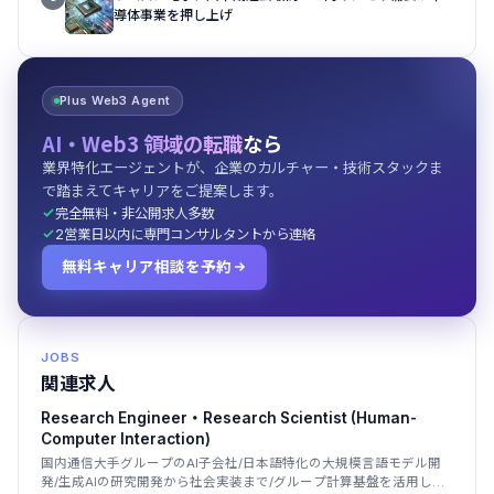
導体事業を押し上げ
Plus Web3 Agent
AI・Web3 領域の転職
なら
業界特化エージェントが、企業のカルチャー・技術スタックま
で踏まえてキャリアをご提案します。
完全無料・非公開求人多数
2営業日以内に専門コンサルタントから連絡
無料キャリア相談を予約
JOBS
関連求人
Research Engineer・Research Scientist (Human-
Computer Interaction)
国内通信大手グループのAI子会社/日本語特化の大規模言語モデル開
発/生成AIの研究開発から社会実装まで/グループ計算基盤を活用した