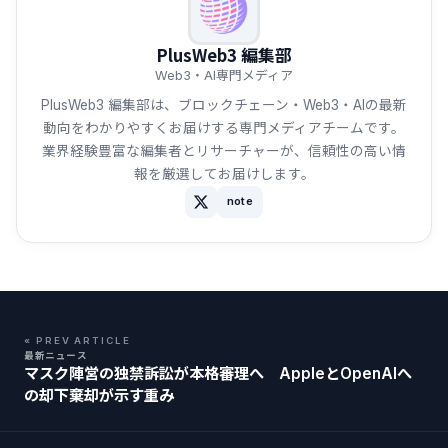
PlusWeb3 編集部
Web3・AI専門メディア
PlusWeb3 編集部は、ブロックチェーン・Web3・AIの最新
動向をわかりやすくお届けする専門メディアチームです。
業界経験豊富な編集者とリサーチャーが、信頼性の高い情
報を厳選してお届けします。
note
« PREV ARTICLE
最新ニュース
マスク陣営の独禁訴訟が本格審理へ AppleとOpenAIへ
の却下棄却が示す重み