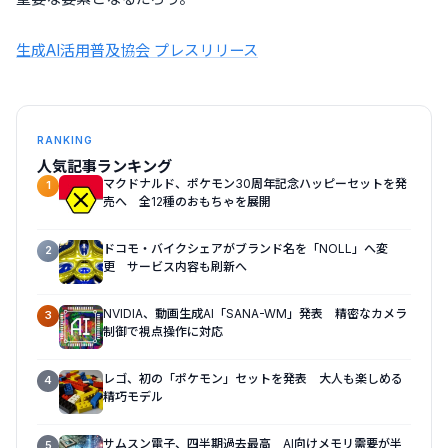
生成AI活用普及協会 プレスリリース
RANKING
人気記事ランキング
マクドナルド、ポケモン30周年記念ハッピーセットを発
1
売へ 全12種のおもちゃを展開
ドコモ・バイクシェアがブランド名を「NOLL」へ変
2
更 サービス内容も刷新へ
NVIDIA、動画生成AI「SANA-WM」発表 精密なカメラ
3
制御で視点操作に対応
レゴ、初の「ポケモン」セットを発表 大人も楽しめる
4
精巧モデル
サムスン電子、四半期過去最高 AI向けメモリ需要が半
5