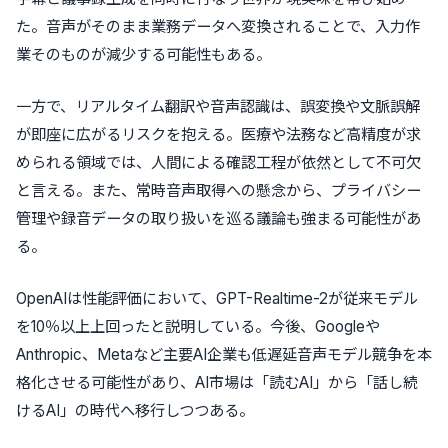
た。音声がそのまま業務データへ変換されることで、入力作
業そのものが減少する可能性もある。
一方で、リアルタイム翻訳や音声認識は、誤変換や文脈誤解
が即座に広がるリスクを抱える。医療や法務など高精度が求
められる領域では、人間による確認工程が依然として不可欠
と言える。また、常時音声取得への懸念から、プライバシー
管理や録音データの取り扱いを巡る議論も強まる可能性があ
る。
OpenAIは性能評価において、GPT-Realtime-2が従来モデル
を10％以上上回ったと説明している。今後、Googleや
Anthropic、Metaなど主要AI企業も低遅延音声モデル競争を本
格化させる可能性があり、AI市場は「読むAI」から「話し続
けるAI」の時代へ移行しつつある。