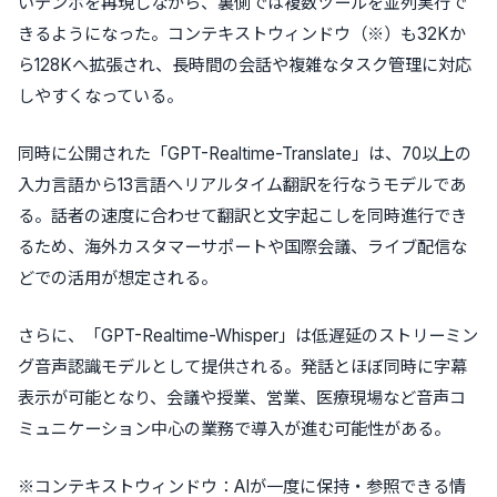
いテンポを再現しながら、裏側では複数ツールを並列実行で
きるようになった。コンテキストウィンドウ（※）も32Kか
ら128Kへ拡張され、長時間の会話や複雑なタスク管理に対応
しやすくなっている。
同時に公開された「GPT-Realtime-Translate」は、70以上の
入力言語から13言語へリアルタイム翻訳を行なうモデルであ
る。話者の速度に合わせて翻訳と文字起こしを同時進行でき
るため、海外カスタマーサポートや国際会議、ライブ配信な
どでの活用が想定される。
さらに、「GPT-Realtime-Whisper」は低遅延のストリーミン
グ音声認識モデルとして提供される。発話とほぼ同時に字幕
表示が可能となり、会議や授業、営業、医療現場など音声コ
ミュニケーション中心の業務で導入が進む可能性がある。
※コンテキストウィンドウ：AIが一度に保持・参照できる情