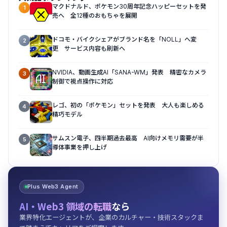
マクドナルド、ポケモン30周年記念ハッピーセットを発
1
売へ 全12種のおもちゃを展開
ドコモ・バイクシェアがブランド名を「NOLL」へ変
2
更 サービス内容も刷新へ
NVIDIA、動画生成AI「SANA-WM」発表 精密なカメラ
3
制御で視点操作に対応
レゴ、初の「ポケモン」セットを発表 大人も楽しめる
4
精巧モデル
サムスン電子、四半期過去最高 AI向けメモリ需要が半
5
導体事業を押し上げ
Plus Web3 Agent
AI・Web3 領域の転職
なら
業界特化エージェントが、企業のカルチャー・技術スタックま