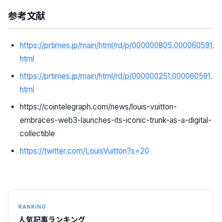
参考文献
https://prtimes.jp/main/html/rd/p/000000805.000060591.
html
https://prtimes.jp/main/html/rd/p/000000251.000060591.
html
https://cointelegraph.com/news/louis-vuitton-
embraces-web3-launches-its-iconic-trunk-as-a-digital-
collectible
https://twitter.com/LouisVuitton?s=20
RANKING
人気記事ランキング