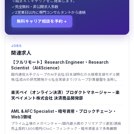
で踏まえてキャリアをご提案します。
完全無料・非公開求人多数
2営業日以内に専門コンサルタントから連絡
無料キャリア相談を予約
JOBS
関連求人
【フルリモート】Research Engineer・Research
Scientist （AI4Science）
国内通信大手グループのAI子会社/日本語特化の大規模言語モデル開
発/生成AIの研究開発から社会実装まで/グループ計算基盤を活用した
国産LLM
楽天ペイ（オンライン決済）プロダクトマネージャー – 楽
天ペイメント株式会社 決済商品開発部
AML & AFC Specialist – 暗号資産・ブロックチェーン・
Web3領域
プライム上場のメガベンチャー/国内最大級のフリマアプリ運営/連結
売上高約1,800億円/CtoC・フィンテック・暗号資産まで多角展開