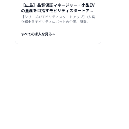
LLM
【広島】品質保証マネージャー／小型EV
の量産を目指すモビリティスタートアッ
プ
【シリーズA/モビリティスタートアップ】1人乗
り超小型モビリティロボットの企画、開発、製
造、販売
すべての求人を見る