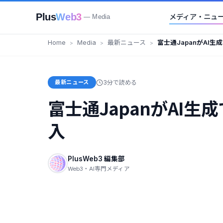
Plus
Web3
メディア・ニュ
— Media
Home
Media
最新ニュース
富士通JapanがAI
本格導入
最新ニュース
3分で読める
富士通JapanがAI
入
PlusWeb3 編集部
Web3・AI専門メディア