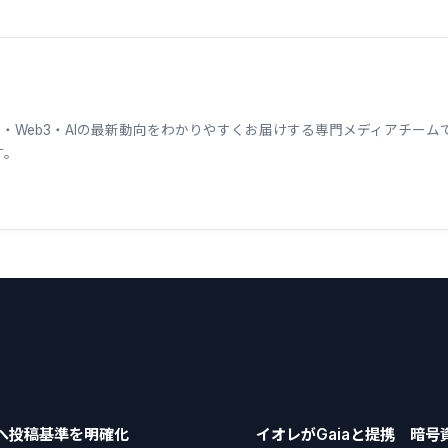
ェーン・Web3・AIの最新動向をわかりやすくお届けする専門メディアチ
す。
保へ投稿基準を明確化
イオレがGaiaと提携 暗