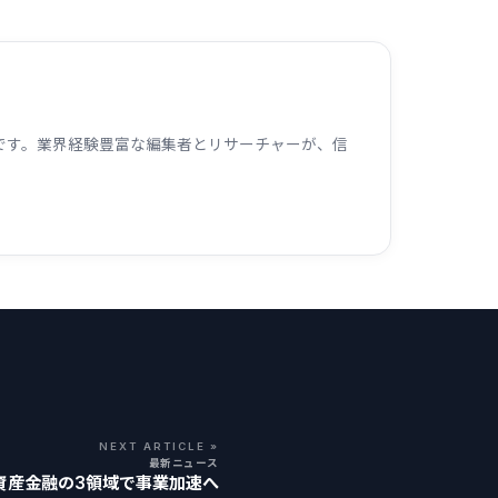
ームです。業界経験豊富な編集者とリサーチャーが、信
NEXT ARTICLE »
最新ニュース
号資産金融の3領域で事業加速へ