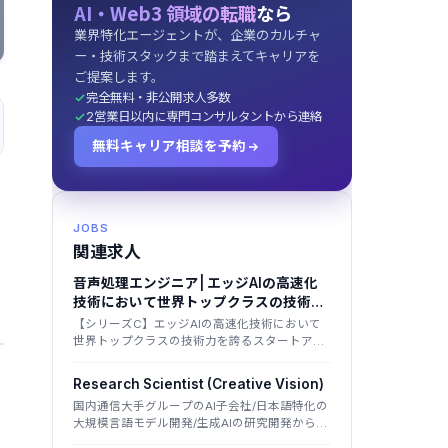
AI・Web3 領域の転職
なら
業界特化エージェントが、企業のカルチャ
ー・技術スタックまで踏まえてキャリアを
ご提案します。
完全無料・非公開求人多数
2営業日以内に専門コンサルタントから連絡
無料キャリア相談を予約
JOBS
関連求人
音声処理エンジニア| エッジAIの高速化
技術において世界トップクラスの技術力
を誇るスタートアップ
【シリーズC】エッジAIの高速化技術において
世界トップクラスの技術力を誇るスタートアッ
プ
本
Research Scientist (Creative Vision)
国内通信大手グループのAI子会社/日本語特化の
大規模言語モデル開発/生成AIの研究開発から社
会実装まで/グループ計算基盤を活用した国産