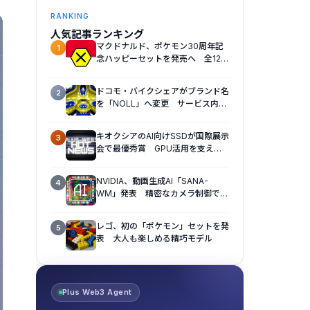
RANKING
人気記事ランキング
マクドナルド、ポケモン30周年記
1
念ハッピーセットを発売へ 全12種
のおもちゃを展開
ドコモ・バイクシェアがブランド名
2
を「NOLL」へ変更 サービス内容
も刷新へ
キオクシアのAI向けSSDが国際展示
3
会で最優秀賞 GPU活用を支える
新ストレージ技術が評価
NVIDIA、動画生成AI「SANA-
4
WM」発表 精密なカメラ制御で視
点操作に対応
レゴ、初の「ポケモン」セットを発
5
表 大人も楽しめる精巧モデル
Plus Web3 Agent