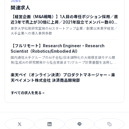
JOBS
関連求人
【経営企画（M&A戦略）】1人目の専任ポジション採用／直
近3年で売上が30倍に上昇／2021年設立でメンバー数400
名超まで拡大
東京大学松尾研究室発のAIスタートアップ企業／創業以来黒字経営／
大手企業への導入事例多数
【フルリモート】Research Engineer・Research
Scientist（Robotics/Embodied AI）
国内通信大手グループのAI子会社/日本語特化の大規模言語モデル開
発/生成AIの研究開発から社会実装まで/グループ計算基盤を活用した
国産LLM
楽天ペイ（オンライン決済）プロダクトマネージャー – 楽
天ペイメント株式会社 決済商品開発部
すべての求人を見る