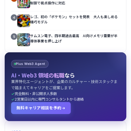
制御で視点操作に対応
レゴ、初の「ポケモン」セットを発表 大人も楽しめる
4
精巧モデル
サムスン電子、四半期過去最高 AI向けメモリ需要が半
5
導体事業を押し上げ
Plus Web3 Agent
AI・Web3 領域の転職
なら
業界特化エージェントが、企業のカルチャー・技術スタックま
で踏まえてキャリアをご提案します。
完全無料・非公開求人多数
2営業日以内に専門コンサルタントから連絡
無料キャリア相談を予約