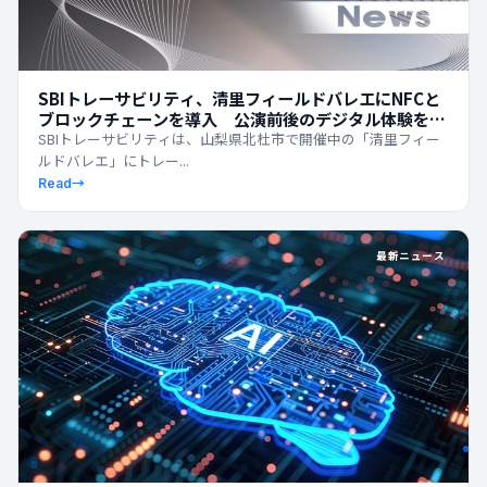
SBIトレーサビリティ、清里フィールドバレエにNFCと
ブロックチェーンを導入 公演前後のデジタル体験を拡
張
SBIトレーサビリティは、山梨県北杜市で開催中の「清里フィー
ルドバレエ」にトレー...
Read
→
最新ニュース