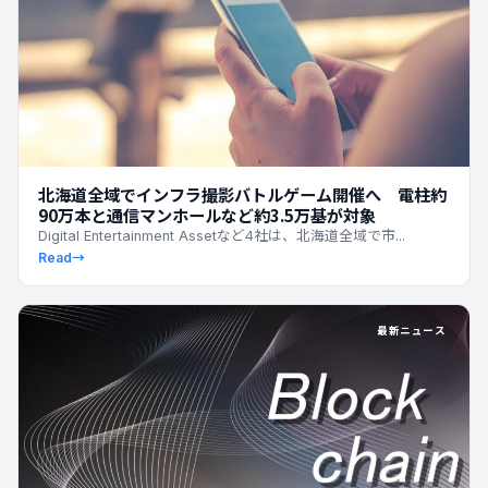
北海道全域でインフラ撮影バトルゲーム開催へ 電柱約
90万本と通信マンホールなど約3.5万基が対象
Digital Entertainment Assetなど4社は、北海道全域で市...
Read
→
最新ニュース