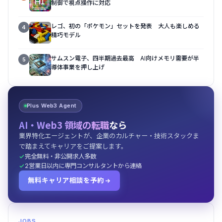
制御で視点操作に対応
レゴ、初の「ポケモン」セットを発表 大人も楽しめる
4
精巧モデル
サムスン電子、四半期過去最高 AI向けメモリ需要が半
5
導体事業を押し上げ
Plus Web3 Agent
AI・Web3 領域の転職
なら
業界特化エージェントが、企業のカルチャー・技術スタックま
で踏まえてキャリアをご提案します。
完全無料・非公開求人多数
2営業日以内に専門コンサルタントから連絡
無料キャリア相談を予約
JOBS