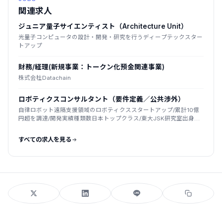
関連求人
ジュニア量子サイエンティスト（Architecture Unit）
光量子コンピュータの設計・開発・研究を行うディープテックスター
トアップ
財務/経理(新規事業：トークン化預金関連事業)
株式会社Datachain
ロボティクスコンサルタント（要件定義／公共渉外）
自律ロボット遠隔支援領域のロボティクススタートアップ/累計10億
円超を調達/開発実績種類数日本トップクラス/東大JSK研究室出身者
が創業
すべての求人を見る