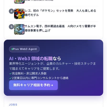
レゴ、初の「ポケモン」セットを発表 大人も楽しめる
4
精巧モデル
サムスン電子、四半期過去最高 AI向けメモリ需要が半
5
導体事業を押し上げ
Plus Web3 Agent
AI・Web3 領域の転職
なら
業界特化エージェントが、企業のカルチャー・技術スタックま
で踏まえてキャリアをご提案します。
完全無料・非公開求人多数
2営業日以内に専門コンサルタントから連絡
無料キャリア相談を予約
JOBS