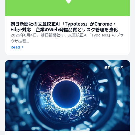
朝日新聞社の文章校正AI「Typoless」がChrome・
Edge対応 企業のWeb発信品質とリスク管理を強化
2026年8月4日、朝日新聞社は、文章校正AI「Typoless」のブラ
ウザ拡張...
Read
→
最新ニュース