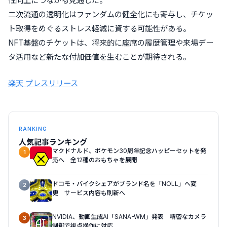
性向上につながる見通しだ。
二次流通の透明化はファンダムの健全化にも寄与し、チケッ
ト取得をめぐるストレス軽減に資する可能性がある。
NFT基盤のチケットは、将来的に座席の履歴管理や来場デー
タ活用など新たな付加価値を生むことが期待される。
楽天 プレスリリース
RANKING
人気記事ランキング
マクドナルド、ポケモン30周年記念ハッピーセットを発
1
売へ 全12種のおもちゃを展開
ドコモ・バイクシェアがブランド名を「NOLL」へ変
2
更 サービス内容も刷新へ
NVIDIA、動画生成AI「SANA-WM」発表 精密なカメラ
3
制御で視点操作に対応