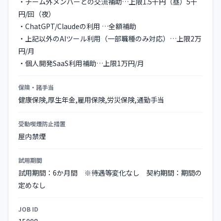
・チーム外メンバーとの交流補助…上限1.5千円（昼）5千
円/回（夜）
・ChatGPT/Claudeの利用 …全額補助
・上記以外のAIツール利用（一部職種のみ対応）…上限2万
円/月
・個人開発SaaS利用補助…上限1万円/月
保険・諸手当
健康保険,厚生年金,雇用保険,労災保険,通勤手当
受動喫煙防止措置
屋内禁煙
試用期間
試用期間：6か月間 ※待遇等変化なし 契約期間：期間の
定めなし
JOB ID