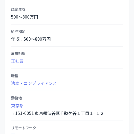
募
想定年収
集
500〜800万円
要
項
給与補足
の
年収：500〜800万円
詳
細
雇用形態
正社員
職種
法務・コンプライアンス
勤務地
東京都
〒151-0051 東京都渋谷区千駄ケ谷１丁目１−１２
リモートワーク