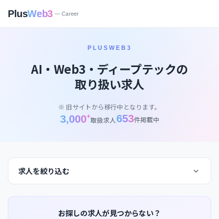
Plus
Web3
— Career
PLUSWEB3
AI・Web3・ディープテックの
取り扱い求人
※ 旧サイトから移行中となります。
+
653
3,000
件掲載中
取扱求人
求人を絞り込む
お探しの求人が見つからない？