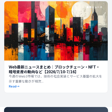
最新ニュース
Web最新ニュースまとめ｜ブロックチェーン・NFT・
暗号資産の動向など【2026/7/10-7/16】
今週のWeb3市場では、技術の社会実装とサービス基盤の拡大を
示す重要な動きが相次...
Read
→