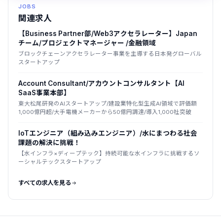
JOBS
関連求人
【Business Partner部/Web3アクセラレーター】Japan
チーム/プロジェクトマネージャー /金融領域
ブロックチェーンアクセラレーター事業を主導する日本発グローバル
スタートアップ
Account Consultant/アカウントコンサルタント【AI
SaaS事業本部】
東大松尾研発のAIスタートアップ/建設業特化型生成AI領域で評価額
1,000億円超/大手電機メーカーから50億円調達/導入1,000社突破
IoTエンジニア（組み込みエンジニア）/水にまつわる社会
課題の解決に挑戦！
【水インフラ×ディープテック】持続可能な水インフラに挑戦するソ
ーシャルテックスタートアップ
すべての求人を見る