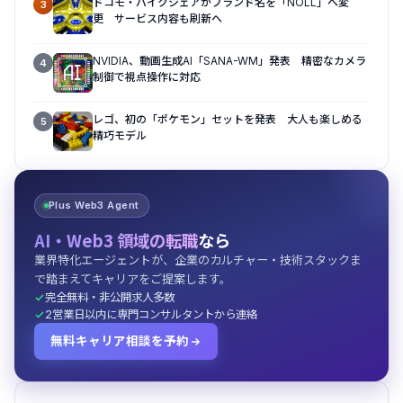
ドコモ・バイクシェアがブランド名を「NOLL」へ変
3
更 サービス内容も刷新へ
NVIDIA、動画生成AI「SANA-WM」発表 精密なカメラ
4
制御で視点操作に対応
レゴ、初の「ポケモン」セットを発表 大人も楽しめる
5
精巧モデル
Plus Web3 Agent
AI・Web3 領域の転職
なら
業界特化エージェントが、企業のカルチャー・技術スタックま
で踏まえてキャリアをご提案します。
完全無料・非公開求人多数
2営業日以内に専門コンサルタントから連絡
無料キャリア相談を予約