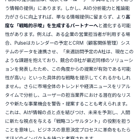
う情報の提供」にあります。しかし、AIの分析能力と推論能
力がさらに向上すれば、単なる情報提供に留まらず、より
高
度な「戦略的示唆」を生成するパートナーへ
と進化する可能
性があります。例えば、ある企業の営業担当者が利用する場
合、Pulseはカレンダーの予定とCRM（顧客関係管理）シス
テムのデータを連携させ、「来週訪問予定のA社は、現在この
ような課題を抱えており、競合のB社が最近同様のソリューシ
ョンを発表したため、この角度からの提案が有効である可能
性が高い」といった具体的な戦略を提示してくれるかもしれ
ません。さらに市場全体のトレンドや経済ニュースをリアル
タイムで分析し、ユーザーの担当業界における潜在的なリス
クや新たな事業機会を警告・提案することも考えられます。
これは、AIが情報の点と点を結びつけ、未来を予測し、人間
に新たな視点を与える「戦略コンサルタント」の役割を担う
ことを意味し、ビジネスの意思決定プロセスに革命をもたら
すほどのインパクトを持つと考察されます。