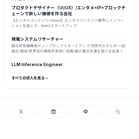
プロダクトデザイナー（UI/UX）/エンタメ×IP×ブロックチ
ェーンで新しい価値を作る会社
【エンタメコンテンツ×Web3】エンタメコンテンツ業界にイノベー
ションを起こす、Web3スタートアップ
発電システムリサーチャー
国立研究機関発ディープテックスタートアップ/次世代エネルギー(核
融合)領域/世界初の商用炉実現に挑戦/国の重点支援を受ける成長フェ
ーズ
LLM Inference Engineer
すべての求人を見る