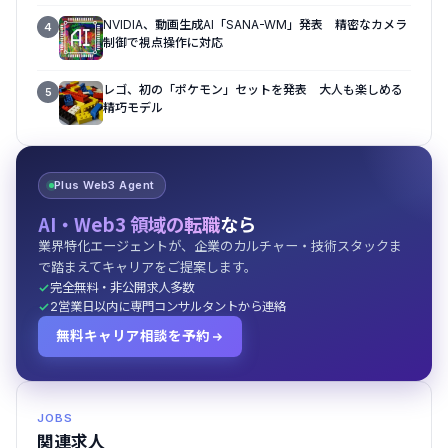
NVIDIA、動画生成AI「SANA-WM」発表 精密なカメラ
4
制御で視点操作に対応
レゴ、初の「ポケモン」セットを発表 大人も楽しめる
5
精巧モデル
Plus Web3 Agent
AI・Web3 領域の転職
なら
業界特化エージェントが、企業のカルチャー・技術スタックま
で踏まえてキャリアをご提案します。
完全無料・非公開求人多数
2営業日以内に専門コンサルタントから連絡
無料キャリア相談を予約
JOBS
関連求人