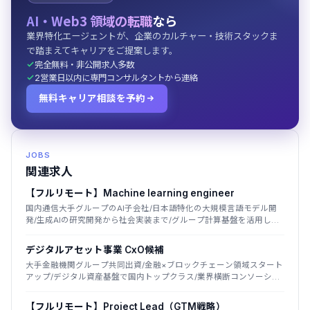
AI・Web3 領域の転職
なら
業界特化エージェントが、企業のカルチャー・技術スタックま
で踏まえてキャリアをご提案します。
完全無料・非公開求人多数
2営業日以内に専門コンサルタントから連絡
無料キャリア相談を予約
JOBS
関連求人
【フルリモート】Machine learning engineer
国内通信大手グループのAI子会社/日本語特化の大規模言語モデル開
発/生成AIの研究開発から社会実装まで/グループ計算基盤を活用した
国産LLM
デジタルアセット事業 CxO候補
大手金融機関グループ共同出資/金融×ブロックチェーン領域スタート
アップ/デジタル資産基盤で国内トップクラス/業界横断コンソーシア
ムを主導
【フルリモート】Project Lead（GTM戦略）