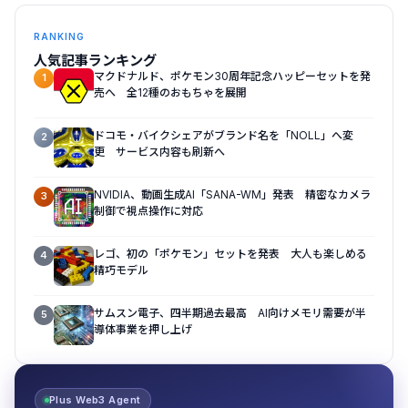
RANKING
人気記事ランキング
マクドナルド、ポケモン30周年記念ハッピーセットを発
1
売へ 全12種のおもちゃを展開
ドコモ・バイクシェアがブランド名を「NOLL」へ変
2
更 サービス内容も刷新へ
NVIDIA、動画生成AI「SANA-WM」発表 精密なカメラ
3
制御で視点操作に対応
レゴ、初の「ポケモン」セットを発表 大人も楽しめる
4
精巧モデル
サムスン電子、四半期過去最高 AI向けメモリ需要が半
5
導体事業を押し上げ
Plus Web3 Agent