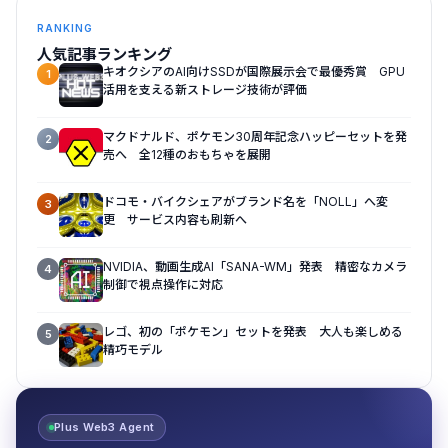
RANKING
人気記事ランキング
キオクシアのAI向けSSDが国際展示会で最優秀賞 GPU
1
活用を支える新ストレージ技術が評価
マクドナルド、ポケモン30周年記念ハッピーセットを発
2
売へ 全12種のおもちゃを展開
ドコモ・バイクシェアがブランド名を「NOLL」へ変
3
更 サービス内容も刷新へ
NVIDIA、動画生成AI「SANA-WM」発表 精密なカメラ
4
制御で視点操作に対応
レゴ、初の「ポケモン」セットを発表 大人も楽しめる
5
精巧モデル
Plus Web3 Agent