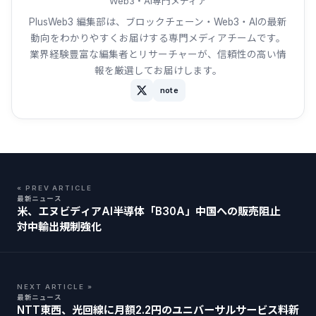
Web3・AI専門メディア
PlusWeb3 編集部は、ブロックチェーン・Web3・AIの最新
動向をわかりやすくお届けする専門メディアチームです。
業界経験豊富な編集者とリサーチャーが、信頼性の高い情
報を厳選してお届けします。
note
« PREV ARTICLE
最新ニュース
米、エヌビディアAI半導体「B30A」中国への販売阻止
対中輸出規制強化
NEXT ARTICLE »
最新ニュース
NTT東西、光回線に月額2.2円のユニバーサルサービス料新