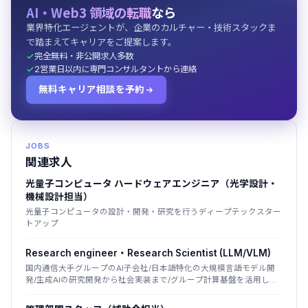
AI・Web3 領域の転職
なら
業界特化エージェントが、企業のカルチャー・技術スタックま
で踏まえてキャリアをご提案します。
完全無料・非公開求人多数
2営業日以内に専門コンサルタントから連絡
無料キャリア相談を予約
JOBS
関連求人
光量子コンピュータ ハードウェアエンジニア（光学設計・
機械設計担当）
光量子コンピュータの設計・開発・研究を行うディープテックスター
トアップ
Research engineer・Research Scientist (LLM/VLM)
国内通信大手グループのAI子会社/日本語特化の大規模言語モデル開
発/生成AIの研究開発から社会実装まで/グループ計算基盤を活用した
国産LLM