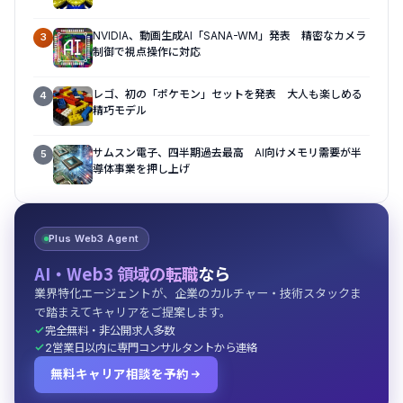
NVIDIA、動画生成AI「SANA-WM」発表 精密なカメラ
3
制御で視点操作に対応
レゴ、初の「ポケモン」セットを発表 大人も楽しめる
4
精巧モデル
サムスン電子、四半期過去最高 AI向けメモリ需要が半
5
導体事業を押し上げ
Plus Web3 Agent
AI・Web3 領域の転職
なら
業界特化エージェントが、企業のカルチャー・技術スタックま
で踏まえてキャリアをご提案します。
完全無料・非公開求人多数
2営業日以内に専門コンサルタントから連絡
無料キャリア相談を予約