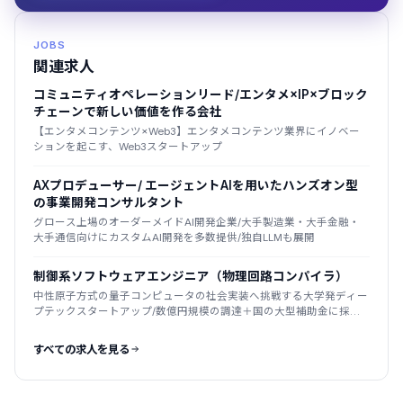
JOBS
関連求人
コミュニティオペレーションリード/エンタメ×IP×ブロック
チェーンで新しい価値を作る会社
【エンタメコンテンツ×Web3】エンタメコンテンツ業界にイノベー
ションを起こす、Web3スタートアップ
AXプロデューサー/ エージェントAIを用いたハンズオン型
の事業開発コンサルタント
グロース上場のオーダーメイドAI開発企業/大手製造業・大手金融・
大手通信向けにカスタムAI開発を多数提供/独自LLMも展開
制御系ソフトウェアエンジニア（物理回路コンパイラ）
中性原子方式の量子コンピュータの社会実装へ挑戦する大学発ディー
プテックスタートアップ/数億円規模の調達＋国の大型補助金に採
択/2025年創業
すべての求人を見る