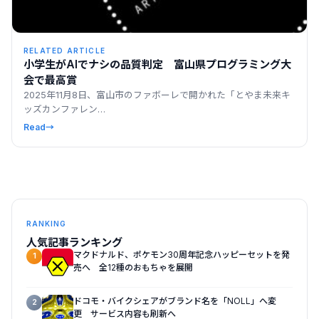
RELATED ARTICLE
小学生がAIでナシの品質判定 富山県プログラミング大
会で最高賞
2025年11月8日、富山市のファボーレで開かれた「とやま未来キ
ッズカンファレン…
Read
→
RANKING
人気記事ランキング
マクドナルド、ポケモン30周年記念ハッピーセットを発
1
売へ 全12種のおもちゃを展開
ドコモ・バイクシェアがブランド名を「NOLL」へ変
2
更 サービス内容も刷新へ