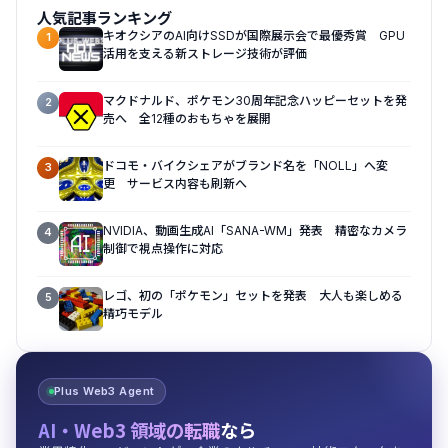
人気記事ランキング
キオクシアのAI向けSSDが国際展示会で最優秀賞 GPU
1
活用を支える新ストレージ技術が評価
マクドナルド、ポケモン30周年記念ハッピーセットを発
2
売へ 全12種のおもちゃを展開
ドコモ・バイクシェアがブランド名を「NOLL」へ変
3
更 サービス内容も刷新へ
NVIDIA、動画生成AI「SANA-WM」発表 精密なカメラ
4
制御で視点操作に対応
レゴ、初の「ポケモン」セットを発表 大人も楽しめる
5
精巧モデル
Plus Web3 Agent
AI・Web3 領域の転職
なら