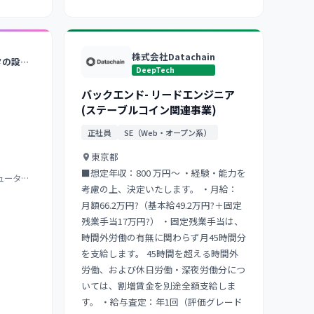
株式会社Datachain
光量子コンピュータの設計・開発・研究を行うディープテックスタートアップ
DeepTech
バックエンド- リードエンジニア
(ステーブルコイン関連事業)
正社員
SE（Web・オープン系）
東京都
■想定年収：800 万円～ ・経験・能力を
ュータに
考慮の上、決定いたします。 ・月給：
月額66.2万円?（基本給49.2万円?＋固定
残業手当17万円?） ・固定残業手当は、
時間外労働の有無に関わらず月45時間分
を支給します。 45時間を超える時間外
労働、および休日労働・深夜労働分につ
いては、割増賃金を別途全額支給しま
す。 ・給与査定：年1回（評価グレード