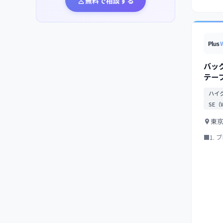
無料で相談する
バック
テー
ハイ
SE（
東
■1.
につい