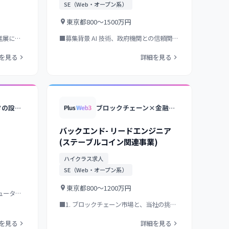
SE（Web・オープン系）
東京都
800〜1500万円
な進展に伴
■募集背景 AI 技術、政府機関との信頼関
係、運用中のシステム資…
を見る
詳細を見る
光量子コンピュータの設計・開発・研究を行うディープテックスタートアップ
ブロックチェーン×金融領域のスタートアップ/プライム上場グループ傘下/異なるブロックチェーンを接続する独自インターオペラビリティ技術が強み
バックエンド- リードエンジニア
(ステーブルコイン関連事業)
ハイクラス求人
SE（Web・オープン系）
東京都
800〜1200万円
ュータに
■1. ブロックチェーン市場と、当社の挑戦
について 創業初期から…
を見る
詳細を見る