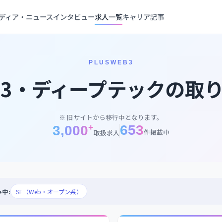
ディア・ニュース
インタビュー
求人一覧
キャリア記事
PLUSWEB3
eb3・ディープテックの
取
※ 旧サイトから移行中となります。
+
653
3,000
件掲載中
取扱求人
中:
SE（Web・オープン系）