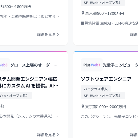
SE（Web・オープン系）
京都
800〜1800万円
東京都
800〜1300万円
内容 ・金融や医療をはじめとするド
特化LLMの研究開…
■募集背景 生成AI・LLMの急速
い、顧客企業から「本格…
詳細を見る
詳細
グロース上場のオーダーメイドAI開発企業/大手製造業・大手金融・大手通信向けにカスタムAI開発を多数提供/独自LLMも展開
ステム開発エンジニア＞幅広
ソフトウェアエンジニア
にカスタム AI を提供。AIを
ハイクラス求人
テム上に実装する開発エンジ
Web・オープン系）
SE（Web・オープン系）
募集◢◤グロース上場◢◤フ
モートOK◢◤
京都
東京都
1000〜2000万円
から本開発（システムの本番導入）ま
このポジションは、光量子コンピ
ける案件の増加に…
係るソフトウェア全体…
詳細を見る
詳細