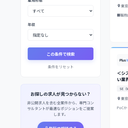
雇用形態
東
■職務
メイン
年収
この条件で検索
条件をリセット
＜シ
い業界
シス
SE（
ニア
お探しの求人が見つからない？
ルリ
東
非公開求人を含む全案件から、専門コン
PoC
サルタントが最適なポジションをご提案
で手が
します。