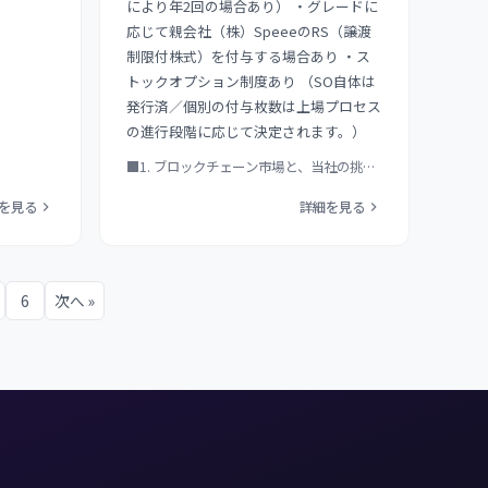
により年2回の場合あり） ・グレードに
応じて親会社（株）SpeeeのRS（譲渡
制限付株式）を付与する場合あり ・ス
トックオプション制度あり （SO自体は
発行済／個別の付与枚数は上場プロセス
の進行段階に応じて決定されます。）
■1. ブロックチェーン市場と、当社の挑戦
について 創業初期から…
を見る
詳細を見る
6
次へ »