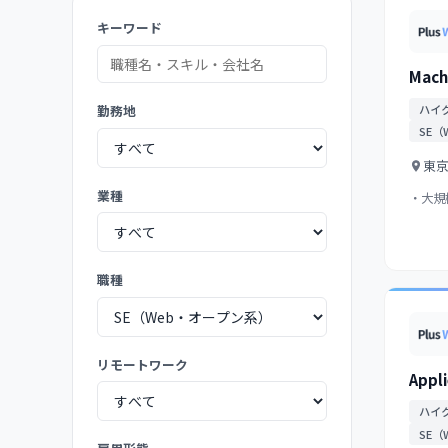
キーワード
Machi
ハイ
勤務地
SE（
東
業種
・大規
に変え
職種
リモートワーク
Appl
ハイ
SE（