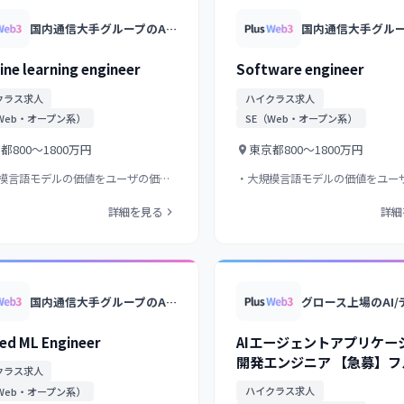
国内通信大手グループのAI子会社/日本語特化の大規模言語モデル開発/生成AIの研究開発から社会実装まで/グループ計算基盤を活用した国産LLM
ne learning engineer
Software engineer
クラス求人
ハイクラス求人
Web・オープン系）
SE（Web・オープン系）
京都
800〜1800万円
東京都
800〜1800万円
模言語モデルの価値をユーザの価値
・大規模言語モデルの価値をユー
るシステムの構…
に変えるシステムの構…
詳細を見る
詳細
国内通信大手グループのAI子会社/日本語特化の大規模言語モデル開発/生成AIの研究開発から社会実装まで/グループ計算基盤を活用した国産LLM
ied ML Engineer
AIエージェントアプリケー
開発エンジニア 【急募】フ
クラス求人
ック × 特定業務特化AIア
ハイクラス求人
Web・オープン系）
（特にTypeScript・Mast