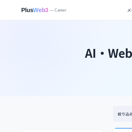
メ
Plus
Web3
— Career
AI・W
絞り込み