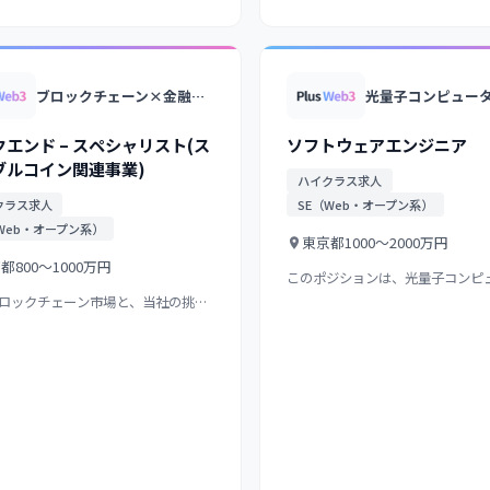
ブロックチェーン×金融領域のスタートアップ/プライム上場グループ傘下/異なるブロックチェーンを接続する独自インターオペラビリティ技術が強み
エンド – スペシャリスト(ス
ソフトウェアエンジニア
ブルコイン関連事業)
ハイクラス求人
クラス求人
SE（Web・オープン系）
Web・オープン系）
東京都
1000〜2000万円
京都
800〜1000万円
このポジションは、光量子コンピ
係るソフトウェア全体…
 ブロックチェーン市場と、当社の挑戦
て 創業初期から…