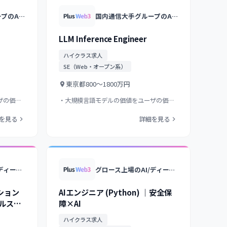
国内通信大手グループのAI子会社/日本語特化の大規模言語モデル開発/生成AIの研究開発から社会実装まで/グループ計算基盤を活用した国産LLM
国内通信大手グループのAI子会社/日本語特化の大規模言語モデル開発/生成AIの研究開発から社会実装まで/グループ計算基盤を活用した国産LLM
LLM Inference Engineer
ハイクラス求人
SE（Web・オープン系）
東京都
800〜1800万円
ザの価値
・大規模言語モデルの価値をユーザの価値
に変えるシステムの構…
を見る
詳細を見る
グロース上場のAI/ディープラーニング特化型コンサル&開発企業/大手企業向けAIソリューションを多数提供/衛星画像解析等の独自プロダクト展開
グロース上場のAI/ディープラーニング特化型コンサル&開発企業/大手企業向けAIソリューションを多数提供/衛星画像解析等の独自プロダクト展開
ション
AIエンジニア (Python) ｜安全保
ルスタ
障×AI
プリ開発
ハイクラス求人
ra）