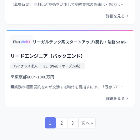
【募集背景】 当社はAI技術を活用して契約業務の高速化・高度化…
詳細を見る
リーガルテック系スタートアップ/契約・法務SaaSの国内トップクラス/業界トップクラス法律事務所のノウハウ×AI/大手企業中心に導入
リードエンジニア（バックエンド）
ハイクラス求人
SE（Web・オープン系）
東京都
800〜1300万円
■業務の概要 契約をAIが交渉する時代を目指すには、「既存プロ…
詳細を見る
1
2
3
次へ »