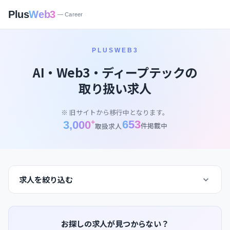
Plus
Web3
— Career
PLUSWEB3
AI・Web3・ディープテックの
取り扱い求人
※ 旧サイトから移行中となります。
+
653
3,000
件掲載中
取扱求人
求人を絞り込む
お探しの求人が見つからない？