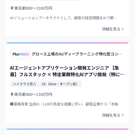
東京都
800〜1500万円
AIソリューションアーキテクトとして、顧客の経営課題をAIで解…
詳細を見る
グロース上場のAI/ディープラーニング特化型コンサル&開発企業/大手企業向けAIソリューションを多数提供/衛星画像解析等の独自プロダクト展開
AIエージェントアプリケーション開発エンジニア 【急
募】フルスタック × 特定業務特化AIアプリ開発（特に
TypeScript・Mastra）
ハイクラス求人
SE（Web・オープン系）
東京都
800〜1300万円
■募集背景 生成AI・LLMの急速な進展に伴い、顧客企業から「本格…
詳細を見る