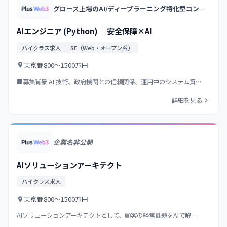
グロース上場のAI/ディープラーニング特化型コンサル&開発企業/大手企業向けAIソリューションを多数提供/衛星画像解析等の独自プロダクト展開
AIエンジニア (Python) ｜安全保障×AI
ハイクラス求人
SE（Web・オープン系）
東京都
800〜1500万円
■募集背景 AI 技術、政府機関との信頼関係、運用中のシステム資…
詳細を見る
企業名非公開
AIソリューションアーキテクト
ハイクラス求人
東京都
800〜1500万円
AIソリューションアーキテクトとして、顧客の経営課題をAIで解…