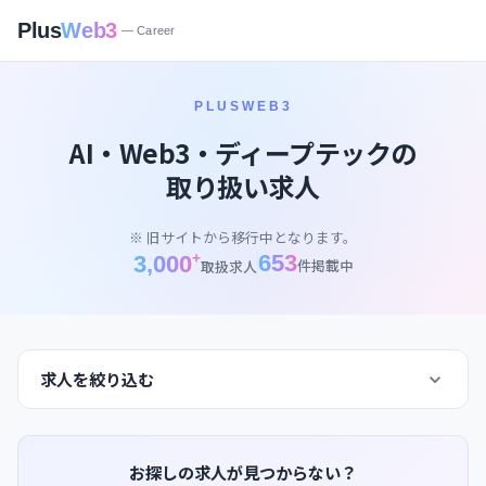
Plus
Web3
— Career
PLUSWEB3
AI・Web3・ディープテックの
取り扱い求人
※ 旧サイトから移行中となります。
+
653
3,000
件掲載中
取扱求人
求人を絞り込む
お探しの求人が見つからない？