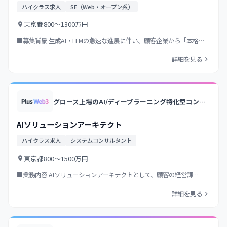
TypeScript・Mastra）
ハイクラス求人
SE（Web・オープン系）
東京都
800〜1300万円
■募集背景 生成AI・LLMの急速な進展に伴い、顧客企業から「本格…
詳細を見る
グロース上場のAI/ディープラーニング特化型コンサル&開発企業/大手企業向けAIソリューションを多数提供/衛星画像解析等の独自プロダクト展開
AIソリューションアーキテクト
ハイクラス求人
システムコンサルタント
東京都
800〜1500万円
■業務内容 AIソリューションアーキテクトとして、顧客の経営課…
詳細を見る