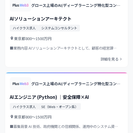
グロース上場のAI/ディープラーニング特化型コンサル&開発企業/大手企業向けAIソリューションを多数提供/衛星画像解析等の独自プロダクト展開
AIソリューションアーキテクト
ハイクラス求人
システムコンサルタント
東京都
800〜1500万円
■業務内容 AIソリューションアーキテクトとして、顧客の経営課…
詳細を見る
グロース上場のAI/ディープラーニング特化型コンサル&開発企業/大手企業向けAIソリューションを多数提供/衛星画像解析等の独自プロダクト展開
AIエンジニア (Python) ｜安全保障×AI
ハイクラス求人
SE（Web・オープン系）
東京都
800〜1500万円
■募集背景 AI 技術、政府機関との信頼関係、運用中のシステム資…