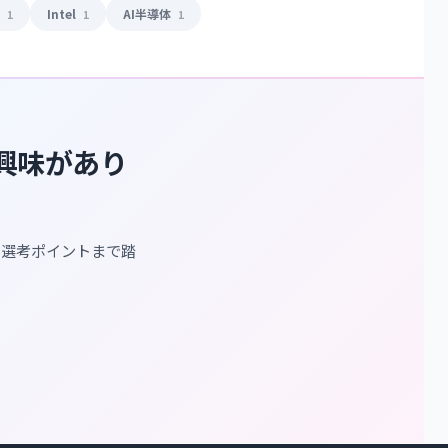
y
Intel
AI半導体
1
1
1
に興味があり
・選考ポイントまで踏