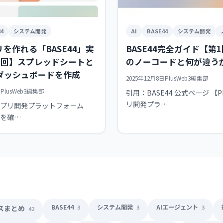
4
システム開発
AI
BASE44
システム開発
リを作れる「BASE44」実
BASE44完全ガイド【第
2回】スプレッドシートと
のノーコードと何が違う
ダッシュボードを作成
2025年12月8日
PlusWeb3編集部
日
PlusWeb3編集部
引用：BASE44 公式ページ 【P
リ開発プラ…
 アプリ開発プラットフォーム
」を確…
BASE44
システム開発
AIエージェント
ースまとめ
3
3
3
42