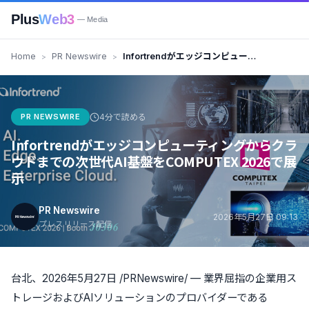
Plus
Web3
— Media
Home
PR Newswire
Infortrendがエッジコンピューテ
ィングからクラウドまでの次世代
AI基盤をCOMPUTEX 2026で展
示
PR NEWSWIRE
4分で読める
Infortrendがエッジコンピューティングからクラ
ウドまでの次世代AI基盤をCOMPUTEX 2026で展
示
PR Newswire
2026年5月27日 09:13
プレスリリース配信
台北、2026年5月27日 /PRNewswire/ — 業界屈指の企業用ス
トレージおよびAIソリューションのプロバイダーである