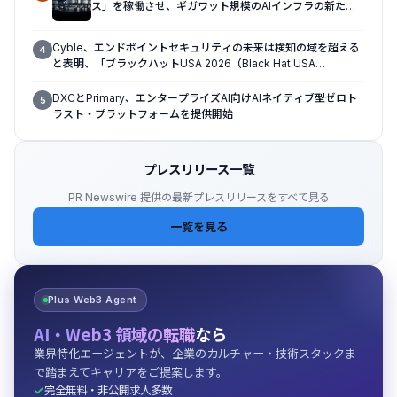
ス」を稼働させ、ギガワット規模のAIインフラの新たな
モデルを確立
Cyble、エンドポイントセキュリティの未来は検知の域を超える
4
と表明、「ブラックハットUSA 2026（Black Hat USA
2026）」で「Titan」の次なる進化形を発表
DXCとPrimary、エンタープライズAI向けAIネイティブ型ゼロト
5
ラスト・プラットフォームを提供開始
プレスリリース一覧
PR Newswire 提供の最新プレスリリースをすべて見る
一覧を見る
Plus Web3 Agent
AI・Web3 領域の転職
なら
業界特化エージェントが、企業のカルチャー・技術スタックま
で踏まえてキャリアをご提案します。
完全無料・非公開求人多数