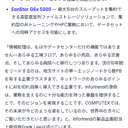
EonStor GSx 5000
— 最大10台のスループットを集約で
きる高密度並列ファイルストレージソリューションで、集
約型のAIトレーニングやHPC業務において、データセット
への同時アクセスを可能にします。
「情報処理は、もはやデータセンターだけの機能ではありま
せん—あらゆる工場フロア、あらゆる小売店、あらゆる交差
点、そしてあらゆる病院へと移行しつつあります。次の10年間
をリードするのは、地方サイトの単一エッジノードから数PB
を有する企業クラスタまで、ネットワークのあらゆるポイン
トにAIを切れ目無く導入できる企業です。Infortrendの使命
は、業務を支えるのに十分な能力を持った基盤を提供するこ
とで、そのビジョンを実現することです。COMPUTEXでは、
その未来が今どのような姿をしているのか、世界中の方々に
ご覧いただきたいと思います」と、Infortrendの製品企画担当
上級役員Frank Leeは述べています。