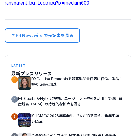
ransparent_bg_Logo.jpg?p=medium600
PR Newswire で元記事を見る
LATEST
最新プレスリリース
DXC、Lisa Beaudoinを最高製品責任者に任命、製品主
1
導の成長を加速
IFL CapitalがFlytxtと提携、エージェント型AIを活用して運用資
2
産残高（AUM）の持続的な拡大を図る
ISHCMCの2026年卒業生、2人がIBで満点、学年平均
3
34.5点
金光諭佳がインフォア 日本法人代表取締役社長就任