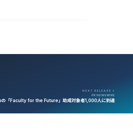
NEXT RELEASE »
PR NEWSWIRE
ionの「Faculty for the Future」助成対象者1,000人に到達