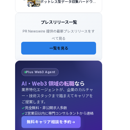
ボットレス型データ収集ハードウェ
アプラットフォームを日本初公開
プレスリリース一覧
PR Newswire 提供の最新プレスリリースをす
べて見る
一覧を見る
Plus Web3 Agent
AI・Web3 領域の転職
なら
業界特化エージェントが、企業のカルチャ
ー・技術スタックまで踏まえてキャリアを
ご提案します。
完全無料・非公開求人多数
2営業日以内に専門コンサルタントから連絡
無料キャリア相談を予約