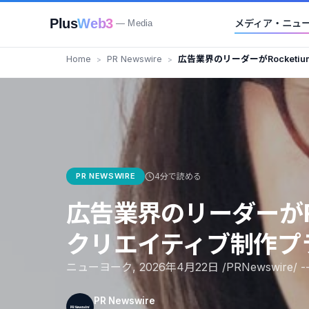
Plus
Web3
メディア・ニュ
— Media
Home
PR Newswire
広告業界のリーダーがRocket
制作プラットフォーム拡大へ
PR NEWSWIRE
4分で読める
広告業界のリーダーがRo
クリエイティブ制作プ
ニューヨーク, 2026年4月22日 /PRNewswire/
PR Newswire