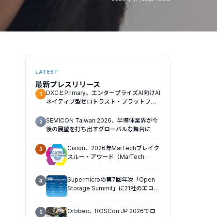
LATEST
最新プレスリリース
DXCとPrimary、エンタープライズAI向けAI
1
ネイティブ型ゼロトラスト・プラットフォ
ームを提供開始
SEMICON Taiwan 2026、半導体業界が今
2
後の展望を打ち出すグローバルな舞台に
Cision、2026年MarTechブレイク
3
スルー・アワード（MarTech
Breakthrough Awards）でソーシ
ャルリスニング、プレスリリース配
Supermicroの第7回年次「Open
4
信、AEOの3部門を受賞
Storage Summit」に21社のエコシ
ステムパートナーが一堂に会し、エ
ンタープライズAIの大規模導入に関
Orbbec、ROSCon JP 2026でロ
5
する実践的なガイダンスを共有