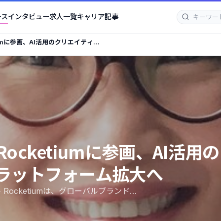
ース
インタビュー
求人一覧
キャリア記事
iumに参画、AI活用のクリエイティブ
cketiumに参画、AI活用の
ラットフォーム拡大へ
 -- Rocketiumは、グローバルブランド…