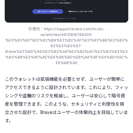
引用元：https://support.brave.com/hc/en-
us/articles/4413909784205–
%E3%83%87%E3%82%B9%E3%82%AF%E3%83%88%E3%83%
83%E3%83%97-
Brave%E3%82%A6%E3%82%A9%E3%83%AC%E3%83%83%E3
%83%88%E3%81%AE%E6%96%B0%E8%A6%8F%E4%BD%9C%
E6%88%90
このウォレットは拡張機能を必要とせず、ユーザーが簡単に
アクセスできるように設計されています。これにより、フィッ
シングや盗難のリスクを軽減し、ユーザーは安心して暗号資
産を管理できます。このような、セキュリティと利便性を両
立させた設計で、Braveはユーザーの体験向上を目指していま
す。