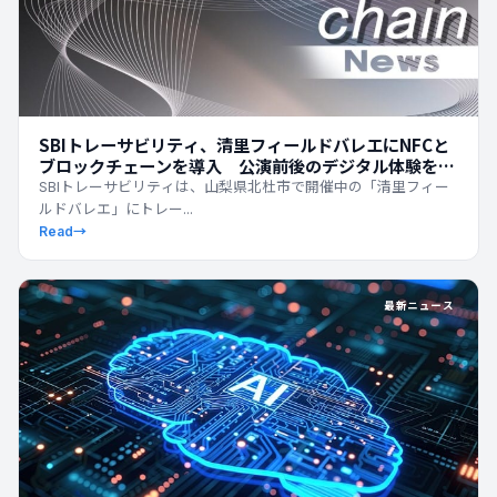
SBIトレーサビリティ、清里フィールドバレエにNFCと
ブロックチェーンを導入 公演前後のデジタル体験を拡
張
SBIトレーサビリティは、山梨県北杜市で開催中の「清里フィー
ルドバレエ」にトレー...
Read
→
最新ニュース