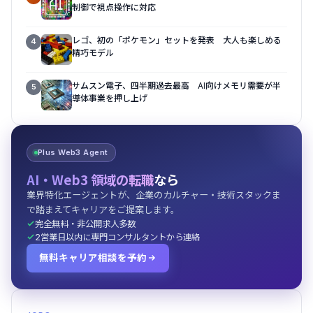
制御で視点操作に対応
レゴ、初の「ポケモン」セットを発表 大人も楽しめる
4
精巧モデル
サムスン電子、四半期過去最高 AI向けメモリ需要が半
5
導体事業を押し上げ
Plus Web3 Agent
AI・Web3 領域の転職
なら
業界特化エージェントが、企業のカルチャー・技術スタックま
で踏まえてキャリアをご提案します。
完全無料・非公開求人多数
2営業日以内に専門コンサルタントから連絡
無料キャリア相談を予約