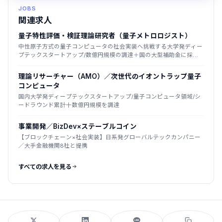
JOBS
関連求人
量子特性評価・検証理論研究者（量子メトロロジスト）
中性原子方式の量子コンピュータの社会実装へ挑戦する大学発ディー
プテックスタートアップ/数億円規模の調達＋国の大型補助金に採
択/2025年創業
理論リサーチャー（AMO）／次世代のイオントラップ量子
コンピュータ
国内大学発ディープテックスタートアップ/量子コンピュータ領域/シ
ードラウンド累計十数億円規模を調達
事業開発／BizDev×ステーブルコイン
【ブロックチェーン×社会実装】日系発グローバルテックカンパニー
／大手金融機関8社と提携
すべての求人を見る