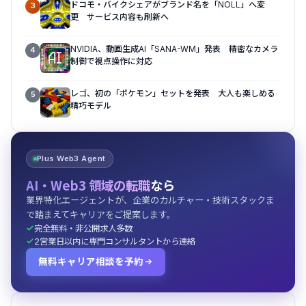
ドコモ・バイクシェアがブランド名を「NOLL」へ変
3
更 サービス内容も刷新へ
NVIDIA、動画生成AI「SANA-WM」発表 精密なカメラ
4
制御で視点操作に対応
レゴ、初の「ポケモン」セットを発表 大人も楽しめる
5
精巧モデル
Plus Web3 Agent
AI・Web3 領域の転職
なら
業界特化エージェントが、企業のカルチャー・技術スタックま
で踏まえてキャリアをご提案します。
完全無料・非公開求人多数
2営業日以内に専門コンサルタントから連絡
無料キャリア相談を予約