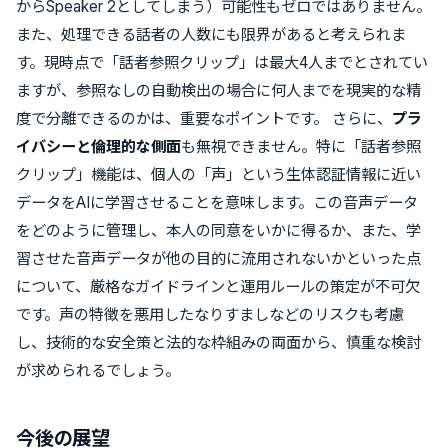
からSpeaker 2としてしまう）可能性もゼロではありません。
また、処理できる話者の人数にも限界があると考えられま
す。現時点で「話者参照クリップ」は最大4人までとされてい
ますが、参照なしの自動検出の場合に何人までを現実的な精
度で分離できるのかは、重要なポイントです。 さらに、
プラ
イバシーと倫理的な側面
も無視できません。特に「話者参照
クリップ」機能は、個人の「声」という生体認証情報に近い
データをAIに学習させることを意味します。この音声データ
をどのように管理し、本人の同意をいかに得るか、また、学
習させた音声データが他の目的に流用されないかといった点
について、厳格なガイドラインと運用ルールの策定が不可欠
です。声の特徴を悪用したなりすましなどのリスクも考慮
し、技術的な安全策と法的な枠組みの両面から、慎重な検討
が求められるでしょう。
今後の展望