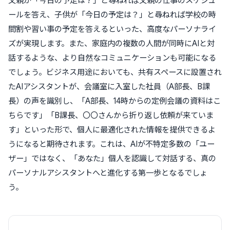
父親が「今日の予定は？」と尋ねれば父親の仕事のスケジュ
ールを答え、子供が「今日の予定は？」と尋ねれば学校の時
間割や習い事の予定を答えるといった、高度なパーソナライ
ズが実現します。また、家庭内の複数の人間が同時にAIと対
話するような、より自然なコミュニケーションも可能になる
でしょう。ビジネス用途においても、共有スペースに設置され
たAIアシスタントが、会議室に入室した社員（A部長、B課
長）の声を識別し、「A部長、14時からの定例会議の資料はこ
ちらです」「B課長、〇〇さんから折り返し依頼が来ていま
す」といった形で、個人に最適化された情報を提供できるよ
うになると期待されます。これは、AIが不特定多数の「ユー
ザー」ではなく、「あなた」個人を認識して対話する、真の
パーソナルアシスタントへと進化する第一歩となるでしょ
う。