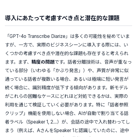
導入にあたって考慮すべき点と潜在的な課題
「GPT-4o Transcribe Diarize」は多くの可能性を秘めていま
すが、一方で、実際のビジネスシーンに導入する際には、い
くつかの考慮すべき点や潜在的な課題も存在すると考えられ
ます。まず、
精度の問題
です。話者分離技術は、音声が重なっ
ている部分（いわゆる「かぶり発言」）や、声質が非常に似
通っている話者が複数いる場合、あるいは極端に短い発言が
続く場合に、識別精度が低下する傾向があります。新モデル
がこれらの困難なケースにどれほど対処できるかは、実際の
利用を通じて検証していく必要があります。特に「話者参照
クリップ」機能を使用しない場合、AIが自動で割り当てる話
者ラベル（Speaker 1, 2…）が、会話の途中で入れ替わってし
まう（例えば、AさんをSpeaker 1と認識していたのに、途中