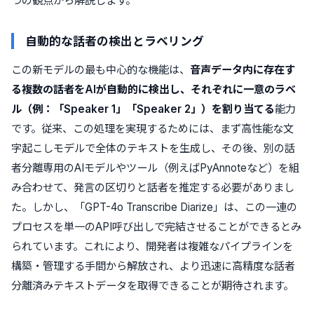
つの観点から解説します。
自動的な話者の検出とラベリング
この新モデルの最も中心的な機能は、
音声データ内に存在す
る複数の話者をAIが自動的に検出し、それぞれに一意のラベ
ル（例：「Speaker 1」「Speaker 2」）を割り当てる
能力
です。従来、この処理を実現するためには、まず高性能な文
字起こしモデルで全体のテキストを生成し、その後、別の話
者分離専用のAIモデルやツール（例えばPyAnnoteなど）を組
み合わせて、発言の区切りと話者を推定する必要がありまし
た。しかし、「GPT-4o Transcribe Diarize」は、この一連の
プロセスを単一のAPI呼び出しで完結させることができるとみ
られています。これにより、開発者は複雑なパイプラインを
構築・管理する手間から解放され、より迅速に高精度な話者
分離済みテキストデータを取得できることが期待されます。