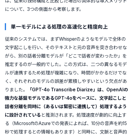
は、従来の技術構成と比較した場合の具体的な導入メリット
について、3つの側面から考察します。
単一モデルによる処理の高速化と精度向上
従来のシステムでは、まずWhisperのようなモデルで全体の
文字起こしを行い、そのテキストと元の音声を突き合わせな
がら、別の話者分離モデルが「どこで話者が変わったか」を
推定するのが一般的でした。この方式は、二つの異なるモデ
ルが連携するため処理が複雑になり、時間がかかるだけでな
く、それぞれのモデルの誤差が累積しやすいという欠点があ
りました。
「GPT-4o Transcribe Diarize」は、OpenAIの
強力な基盤モデルであるGPT-4oをベースに、文字起こしと
話者分離を同時に（あるいは緊密に連携して）処理するよう
に設計されている
と推測されます。処理速度が劇的に向上す
る（MicrosoftのAzureでの発表によれば、10分の音声を約15
秒で処理するとの情報もあります）と同時に、文脈と音声的