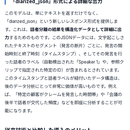
「diarized_json」形式による詳細な出力
このモデルは、単にテキストを返すだけでなく、
「diarized_json」という新しいレスポンス形式を提供しま
す。これは、
話者分離の結果を構造化データとして詳細に出
力
するためのものです。このJSONデータには、文字起こしさ
れたテキストのセグメント（発言の断片）ごとに、発言の開
始時刻と終了時刻（タイムスタンプ）、そしてその発言を行
った話者のラベル（自動検出された「Speaker 1」や、参照ク
リップで指定された特定のID）が含まれるとされています。
このタイムスタンプと話者ラベルが紐付いたデータ構造は、
後のデータ分析にとって非常に価値が高いものです。例え
ば、「特定の顧客がクレームを発言した時間帯」や「会議の
後半で話者が交代した頻度」などを即座に分析することが可
能になります。