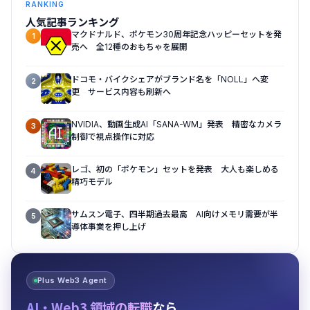
RANKING
人気記事ランキング
マクドナルド、ポケモン30周年記念ハッピーセットを発
1
売へ 全12種のおもちゃを展開
ドコモ・バイクシェアがブランド名を「NOLL」へ変
2
更 サービス内容も刷新へ
NVIDIA、動画生成AI「SANA-WM」発表 精密なカメラ
3
制御で視点操作に対応
レゴ、初の「ポケモン」セットを発表 大人も楽しめる
4
精巧モデル
サムスン電子、四半期過去最高 AI向けメモリ需要が半
5
導体事業を押し上げ
Plus Web3 Agent
AI・Web3 領域の転職
なら