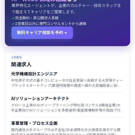
業界特化エージェントが、企業のカルチャー・技術スタックま
で踏まえてキャリアをご提案します。
完全無料・非公開求人多数
2営業日以内に専門コンサルタントから連絡
無料キャリア相談を予約
JOBS
関連求人
光学機構設計エンジニア
中性原子方式の量子コンピュータの社会実装へ挑戦する大学発ディー
プテックスタートアップ/数億円規模の調達＋国の大型補助金に採
択/2025年創業
AIソリューションアーキテクト
グロース上場のAI/ディープラーニング特化型コンサル&開発企業/大
手企業向けAIソリューションを多数提供/衛星画像解析等の独自プロ
ダクト展開
事業管理・プロセス企画
国内通信大手グループのAI子会社/日本語特化の大規模言語モデル開