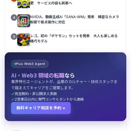
更 サービス内容も刷新へ
NVIDIA、動画生成AI「SANA-WM」発表 精密なカメラ
4
制御で視点操作に対応
レゴ、初の「ポケモン」セットを発表 大人も楽しめる
5
精巧モデル
Plus Web3 Agent
AI・Web3 領域の転職
なら
業界特化エージェントが、企業のカルチャー・技術スタックま
で踏まえてキャリアをご提案します。
完全無料・非公開求人多数
2営業日以内に専門コンサルタントから連絡
無料キャリア相談を予約