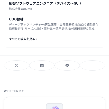
制御ソフトウェアエンジニア（デバイス～GUI）
株式会社Yaqumo
COO候補
ディープテックベンチャー/再生医療・生殖医療領域/独自の細胞分化
誘導技術/シリーズA以降・累計数十億円調達/海外展開視野の急成長
フェーズ
すべての求人を見る
WRITTEN BY