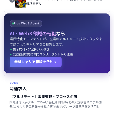
精巧モデル
Plus Web3 Agent
AI・Web3 領域の転職
なら
業界特化エージェントが、企業のカルチャー・技術スタックま
で踏まえてキャリアをご提案します。
完全無料・非公開求人多数
2営業日以内に専門コンサルタントから連絡
無料キャリア相談を予約
JOBS
関連求人
【フルリモート】事業管理・プロセス企画
国内通信大手グループのAI子会社/日本語特化の大規模言語モデル開
発/生成AIの研究開発から社会実装まで/グループ計算基盤を活用した
国産LLM