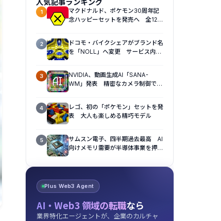
人気記事ランキング
マクドナルド、ポケモン30周年記
1
念ハッピーセットを発売へ 全12種
のおもちゃを展開
ドコモ・バイクシェアがブランド名
2
を「NOLL」へ変更 サービス内容
も刷新へ
NVIDIA、動画生成AI「SANA-
3
WM」発表 精密なカメラ制御で視
点操作に対応
レゴ、初の「ポケモン」セットを発
4
表 大人も楽しめる精巧モデル
サムスン電子、四半期過去最高 AI
5
向けメモリ需要が半導体事業を押し
上げ
Plus Web3 Agent
AI・Web3 領域の転職
なら
業界特化エージェントが、企業のカルチャ