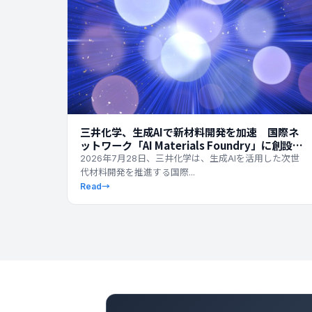
三井化学、生成AIで新材料開発を加速 国際ネ
ットワーク「AI Materials Foundry」に創設メ
ンバーとして参画
2026年7月28日、三井化学は、生成AIを活用した次世
代材料開発を推進する国際...
Read
→