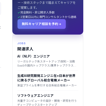
ー・技術スタックまで踏まえてキャリアを
ご提案します。
完全無料・非公開求人多数
2営業日以内に専門コンサルタントから連絡
無料キャリア相談を予約
た
的
JOBS
関連求人
AI（NLP）エンジニア
リーガルテック系スタートアップ/契約・法務
SaaSの国内トップクラス/業界トップクラス法
律事務所のノウハウ×AI/大手企業中心に導入
生成AI研究開発エンジニ在×日本が世界
に誇るグローバル総合電機メーカー
東証プライムを牽引する日系総合電機メーカー
ソフトウェアエンジニア
光量子コンピュータの設計・開発・研究を行う
ディープテックスタートアップ