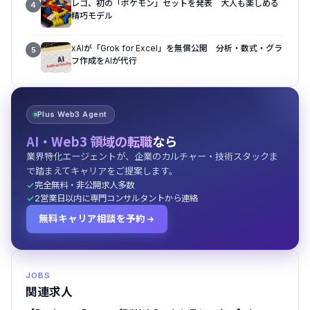
レゴ、初の「ポケモン」セットを発表 大人も楽しめる
4
精巧モデル
xAIが「Grok for Excel」を無償公開 分析・数式・グラ
5
フ作成をAIが代行
Plus Web3 Agent
AI・Web3 領域の転職
なら
業界特化エージェントが、企業のカルチャー・技術スタックま
で踏まえてキャリアをご提案します。
完全無料・非公開求人多数
2営業日以内に専門コンサルタントから連絡
無料キャリア相談を予約
JOBS
関連求人