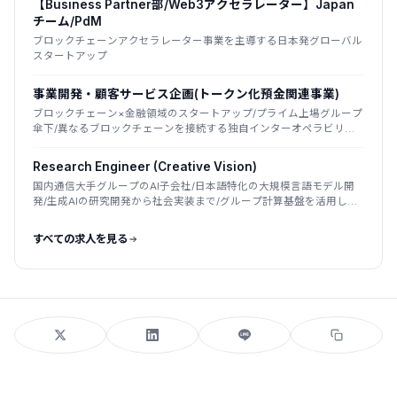
【Business Partner部/Web3アクセラレーター】Japan
チーム/PdM
ブロックチェーンアクセラレーター事業を主導する日本発グローバル
スタートアップ
事業開発・顧客サービス企画(トークン化預金関連事業)
ブロックチェーン×金融領域のスタートアップ/プライム上場グループ
傘下/異なるブロックチェーンを接続する独自インターオペラビリテ
ィ技術が強み
Research Engineer (Creative Vision)
国内通信大手グループのAI子会社/日本語特化の大規模言語モデル開
発/生成AIの研究開発から社会実装まで/グループ計算基盤を活用した
国産LLM
すべての求人を見る