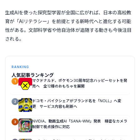
生成AIを使った探究型学習が全国に広がれば、日本の高校教
育が「AIリテラシー」を前提とする新時代へと進化する可能
性がある。文部科学省や他自治体が追随する動きも今後注目
される。
RANKING
人気記事ランキング
マクドナルド、ポケモン30周年記念ハッピーセットを発
1
売へ 全12種のおもちゃを展開
ドコモ・バイクシェアがブランド名を「NOLL」へ変
2
更 サービス内容も刷新へ
NVIDIA、動画生成AI「SANA-WM」発表 精密なカメラ
3
制御で視点操作に対応