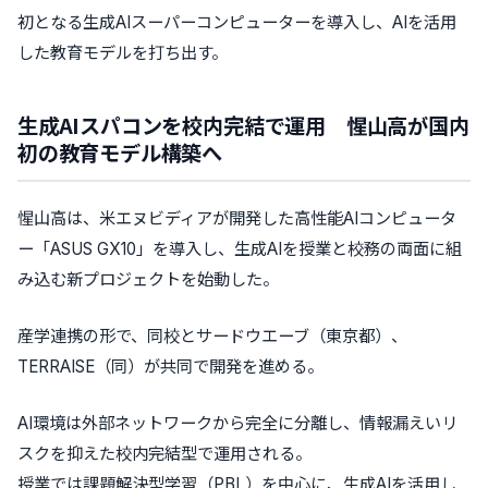
初となる生成AIスーパーコンピューターを導入し、AIを活用
した教育モデルを打ち出す。
生成AIスパコンを校内完結で運用 惺山高が国内
初の教育モデル構築へ
惺山高は、米エヌビディアが開発した高性能AIコンピュータ
ー「ASUS GX10」を導入し、生成AIを授業と校務の両面に組
み込む新プロジェクトを始動した。
産学連携の形で、同校とサードウエーブ（東京都）、
TERRAISE（同）が共同で開発を進める。
AI環境は外部ネットワークから完全に分離し、情報漏えいリ
スクを抑えた校内完結型で運用される。
授業では課題解決型学習（PBL）を中心に、生成AIを活用し