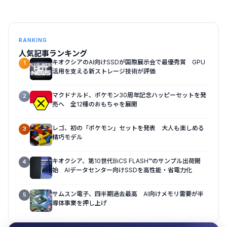
RANKING
人気記事ランキング
キオクシアのAI向けSSDが国際展示会で最優秀賞 GPU
1
活用を支える新ストレージ技術が評価
マクドナルド、ポケモン30周年記念ハッピーセットを発
2
売へ 全12種のおもちゃを展開
レゴ、初の「ポケモン」セットを発表 大人も楽しめる
3
精巧モデル
キオクシア、第10世代BiCS FLASH™のサンプル出荷開
4
始 AIデータセンター向けSSDを高性能・省電力化
サムスン電子、四半期過去最高 AI向けメモリ需要が半
5
導体事業を押し上げ