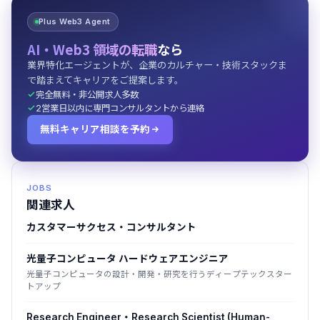
Plus Web3 Agent
AI・Web3 領域の転職
なら
業界特化エージェントが、企業のカルチャー・技術スタックま
で踏まえてキャリアをご提案します。
完全無料・非公開求人多数
2営業日以内に専門コンサルタントから連絡
無料キャリア相談を予約
JOBS
関連求人
カスタマーサクセス・コンサルタント
光量子コンピュータ ハードウェアエンジニア
光量子コンピュータの設計・開発・研究を行うディープテックスター
トアップ
Research Engineer・Research Scientist (Human-