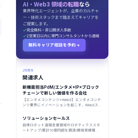
AI・Web3 領域の転職
なら
業界特化エージェントが、企業のカルチャ
ー・技術スタックまで踏まえてキャリアを
ご提案します。
完全無料・非公開求人多数
2営業日以内に専門コンサルタントから連絡
無料キャリア相談を予約
JOBS
関連求人
新機能担当PdM/エンタメ×IP×ブロック
チェーンで新しい価値を作る会社
【エンタメコンテンツ×Web3】エンタメコンテ
ンツ業界にイノベーションを起こす、Web3スタ
ートアップ
ソリューションセールス
自律ロボット遠隔支援領域のロボティクススタ
ートアップ/累計10億円超を調達/開発実績種類
数日本トップクラス/東大JSK研究室出身者が創