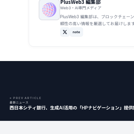
PlusWeb3 編集部
Web3・AI専門メディア
PlusWeb3 編集部は、ブロックチ
頼性の高い情報を厳選してお届けしま
note
« PREV ARTICLE
最新ニュース
西日本シティ銀行、生成AI活用の「HPナビゲーション」提