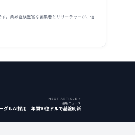
ームです。業界経験豊富な編集者とリサーチャーが、信
NEXT ARTICLE »
最新ニュース
グーグルAI採用 年間10億ドルで基盤刷新