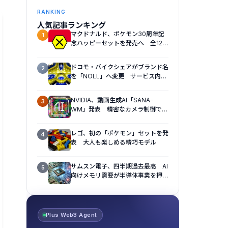
RANKING
人気記事ランキング
マクドナルド、ポケモン30周年記
1
念ハッピーセットを発売へ 全12種
のおもちゃを展開
ドコモ・バイクシェアがブランド名
2
を「NOLL」へ変更 サービス内容
も刷新へ
NVIDIA、動画生成AI「SANA-
3
WM」発表 精密なカメラ制御で視
点操作に対応
レゴ、初の「ポケモン」セットを発
4
表 大人も楽しめる精巧モデル
サムスン電子、四半期過去最高 AI
5
向けメモリ需要が半導体事業を押し
上げ
Plus Web3 Agent