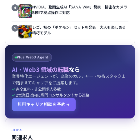
NVIDIA、動画生成AI「SANA-WM」発表 精密なカメラ
4
制御で視点操作に対応
レゴ、初の「ポケモン」セットを発表 大人も楽しめる
5
精巧モデル
Plus Web3 Agent
AI・Web3 領域の転職
なら
業界特化エージェントが、企業のカルチャー・技術スタックま
で踏まえてキャリアをご提案します。
完全無料・非公開求人多数
2営業日以内に専門コンサルタントから連絡
無料キャリア相談を予約
JOBS
関連求人