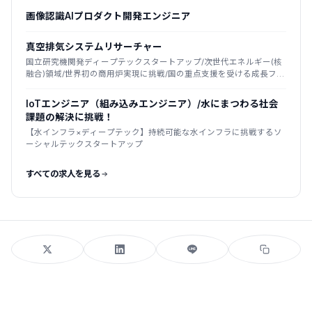
画像認識AIプロダクト開発エンジニア
真空排気システムリサーチャー
国立研究機関発ディープテックスタートアップ/次世代エネルギー(核
融合)領域/世界初の商用炉実現に挑戦/国の重点支援を受ける成長フェ
ーズ
IoTエンジニア（組み込みエンジニア）/水にまつわる社会
課題の解決に挑戦！
【水インフラ×ディープテック】持続可能な水インフラに挑戦するソ
ーシャルテックスタートアップ
すべての求人を見る