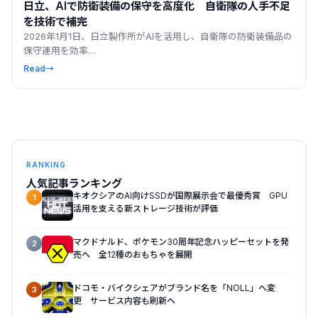
日立、AIで防衛装備の保守を高度化 自衛隊の人手不足
を技術で補完
2026年1月1日、日立製作所がAIを活用し、自衛隊の防衛装備品の
保守運用を効率…
Read
→
RANKING
人気記事ランキング
キオクシアのAI向けSSDが国際展示会で最優秀賞 GPU
1
活用を支える新ストレージ技術が評価
マクドナルド、ポケモン30周年記念ハッピーセットを発
2
売へ 全12種のおもちゃを展開
ドコモ・バイクシェアがブランド名を「NOLL」へ変
3
更 サービス内容も刷新へ