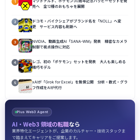
マクドナルド、ポケモン30周年記念ハッピーセットを発
1
売へ 全12種のおもちゃを展開
ドコモ・バイクシェアがブランド名を「NOLL」へ変
2
更 サービス内容も刷新へ
NVIDIA、動画生成AI「SANA-WM」発表 精密なカメラ
3
制御で視点操作に対応
レゴ、初の「ポケモン」セットを発表 大人も楽しめる
4
精巧モデル
xAIが「Grok for Excel」を無償公開 分析・数式・グラ
5
フ作成をAIが代行
Plus Web3 Agent
AI・Web3 領域の転職
なら
業界特化エージェントが、企業のカルチャー・技術スタックま
で踏まえてキャリアをご提案します。