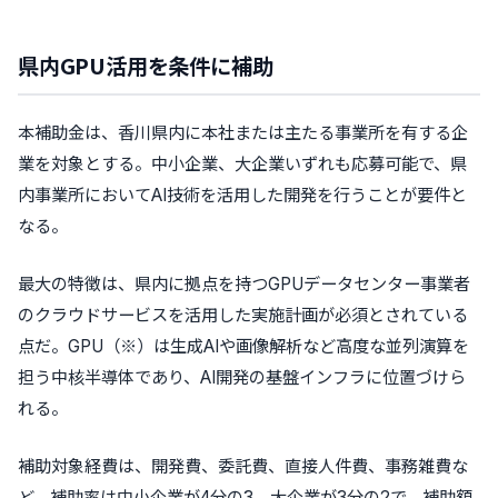
県内GPU活用を条件に補助
本補助金は、香川県内に本社または主たる事業所を有する企
業を対象とする。中小企業、大企業いずれも応募可能で、県
内事業所においてAI技術を活用した開発を行うことが要件と
なる。
最大の特徴は、県内に拠点を持つGPUデータセンター事業者
のクラウドサービスを活用した実施計画が必須とされている
点だ。GPU（※）は生成AIや画像解析など高度な並列演算を
担う中核半導体であり、AI開発の基盤インフラに位置づけら
れる。
補助対象経費は、開発費、委託費、直接人件費、事務雑費な
ど。補助率は中小企業が4分の3、大企業が3分の2で、補助額