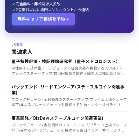
完全無料・非公開求人多数
2営業日以内に専門コンサルタントから連絡
無料キャリア相談を予約
JOBS
関連求人
量子特性評価・検証理論研究者（量子メトロロジスト）
中性原子方式の量子コンピュータの社会実装へ挑戦する大学発ディー
プテックスタートアップ/数億円規模の調達＋国の大型補助金に採
択/2025年創業
バックエンド- リードエンジニア(ステーブルコイン関連事
業)
ブロックチェーン×金融領域のスタートアップ/プライム上場グループ
傘下/異なるブロックチェーンを接続する独自インターオペラビリテ
ィ技術が強み
事業開発／BizDev(ステーブルコイン関連事業)
ブロックチェーン×金融領域のスタートアップ/プライム上場グループ
傘下/異なるブロックチェーンを接続する独自インターオペラビリテ
ィ技術が強み