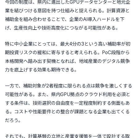
今回の制度は、県内に進出したGPUデータセンターと地元企
業を結びつける意図を持つ仕組みと捉えられる。計算資源と
補助金を組み合わせることで、企業のAI導入ハードルを下
げ、生産性向上や技術高度化につながる可能性がある。
特に中小企業にとっては、最大4分の3という高い補助率が初
期投資リスクの緩和に寄与すると考えられる。PoC段階から
本格開発へ踏み出す契機となれば、地域産業のデジタル競争
力を底上げする効果も期待できる。
一方で、補助対象が2者程度に限られる点は競争を激しくする
可能性がある。また、県内GPU拠点のクラウド利用を必須と
する条件は、技術選択の自由度を一定程度制約する側面もあ
る。コストや性能要件との整合が課題となる企業も出てくる
だろう。
それでも、計算基盤の立地と産業支援策を一体で設計する取