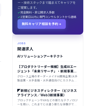
ー・技術スタックまで踏まえてキャリアを
ご提案します。
完全無料・非公開求人多数
2営業日以内に専門コンサルタントから連絡
無料キャリア相談を予約
。
JOBS
関連求人
AIソリューションアーキテクト
【プロダクトリーダー候補】生成AIエー
ジェント「未来リサーチ」・新規事業立
ち上げ（0→1）｜リモート主体・フルフ
グロース上場のオーダーメイドAI開発企業/大手
レックス
製造業・大手金融・大手通信向けにカスタムAI
開発を多数提供/独自LLMも展開
◤新規ビジネスディレクター（ビジネス
アライアンス／Web3新規事業）
ブロックチェーンやXRなどの新たなテクノロジ
ーを用い、これまでとは違う新たな体験ができ