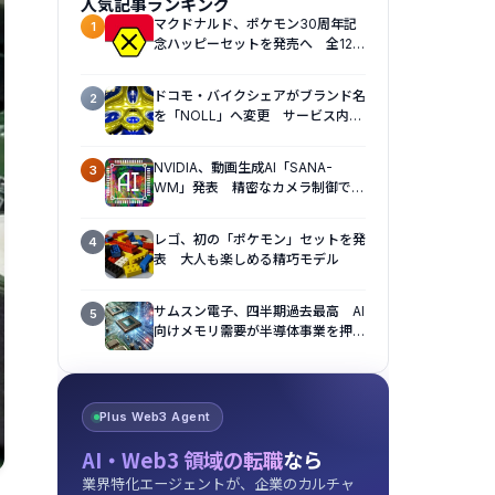
人気記事ランキング
マクドナルド、ポケモン30周年記
1
念ハッピーセットを発売へ 全12種
のおもちゃを展開
ドコモ・バイクシェアがブランド名
2
を「NOLL」へ変更 サービス内容
も刷新へ
NVIDIA、動画生成AI「SANA-
3
WM」発表 精密なカメラ制御で視
点操作に対応
レゴ、初の「ポケモン」セットを発
4
表 大人も楽しめる精巧モデル
サムスン電子、四半期過去最高 AI
5
向けメモリ需要が半導体事業を押し
上げ
Plus Web3 Agent
AI・Web3 領域の転職
なら
業界特化エージェントが、企業のカルチャ