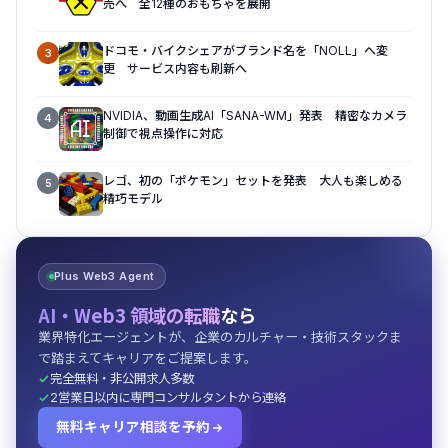
売へ 全12種のおもちゃを展開
ドコモ・バイクシェアがブランド名を「NOLL」へ変
3
更 サービス内容も刷新へ
NVIDIA、動画生成AI「SANA-WM」発表 精密なカメラ
4
制御で視点操作に対応
レゴ、初の「ポケモン」セットを発表 大人も楽しめる
5
精巧モデル
Plus Web3 Agent
AI・Web3 領域の転職
なら
業界特化エージェントが、企業のカルチャー・技術スタックま
で踏まえてキャリアをご提案します。
完全無料・非公開求人多数
2営業日以内に専門コンサルタントから連絡
無料キャリア相談を予約