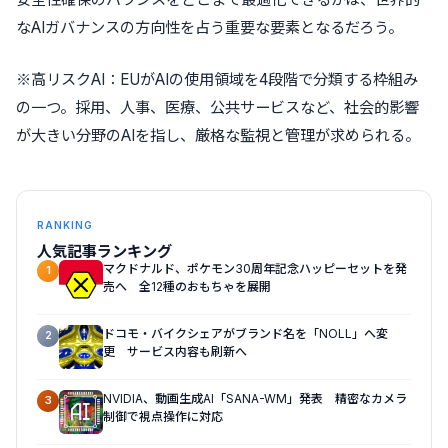
なAIガバナンスの方向性を占う重要な要素となるだろう。
※高リスクAI：EUがAIの使用領域を4段階で分類する枠組み
の一つ。採用、人事、医療、公共サービスなど、社会的影響
が大きい分野のAIを指し、厳格な監視と管理が求められる。
RANKING
人気記事ランキング
マクドナルド、ポケモン30周年記念ハッピーセットを発
1
売へ 全12種のおもちゃを展開
ドコモ・バイクシェアがブランド名を「NOLL」へ変
2
更 サービス内容も刷新へ
NVIDIA、動画生成AI「SANA-WM」発表 精密なカメラ
3
制御で視点操作に対応