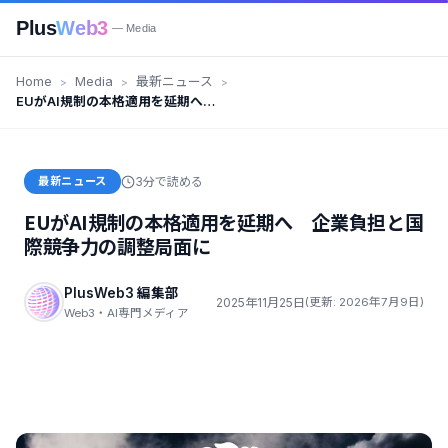
Plus
Web3
— Media
Home
Media
最新ニュース
EUがAI規制の本格適用を延期へ
企業負担と国際競争力の調整局面
に
最新ニュース
3分で読める
EUがAI規制の本格適用を延期へ 企業負担と国
際競争力の調整局面に
PlusWeb3 編集部
2025年11月25日
(更新: 2026年7月9日)
Web3・AI専門メディア