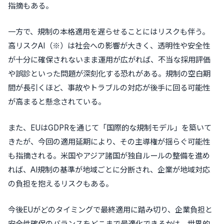
指摘もある。
一方で、規制の本格適用を遅らせることにはリスクも伴う。
高リスクAI（※）は社会への影響が大きく、透明性や安全性
が十分に確保されないまま運用が広がれば、不当な採用評価
や誤診といった問題が深刻化する恐れがある。規制の空白期
間が長引くほど、事故やトラブルの対応が後手に回る可能性
が高まると懸念されている。
また、EUはGDPRを通じて「国際的な規制モデル」を築いて
きたが、今回の適用延期により、その主導権が揺らぐ可能性
も指摘される。米国やアジア諸国が独自ルールの整備を進め
れば、AI規制の基準が地域ごとに分断され、企業が地域対応
の負担を抱えるリスクもある。
今後EUがどのタイミングで最終適用に踏み切り、企業負担と
安全性確保のバランスをどこまで最適化できるかは、世界的