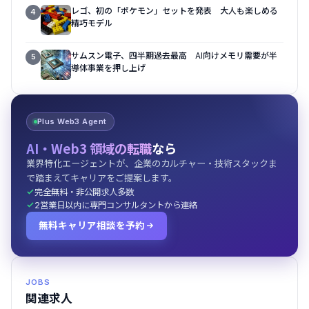
レゴ、初の「ポケモン」セットを発表 大人も楽しめる
4
精巧モデル
サムスン電子、四半期過去最高 AI向けメモリ需要が半
5
導体事業を押し上げ
Plus Web3 Agent
AI・Web3 領域の転職
なら
業界特化エージェントが、企業のカルチャー・技術スタックま
で踏まえてキャリアをご提案します。
完全無料・非公開求人多数
2営業日以内に専門コンサルタントから連絡
無料キャリア相談を予約
JOBS
関連求人