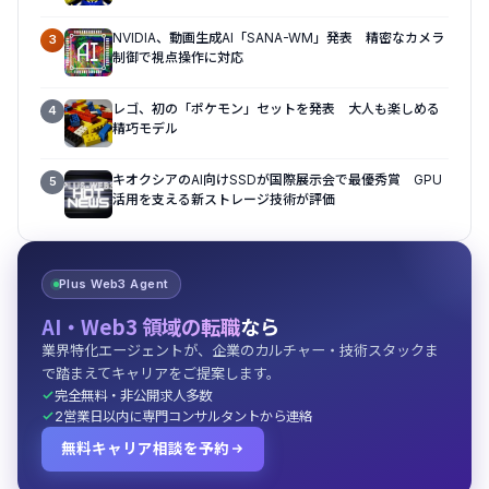
NVIDIA、動画生成AI「SANA-WM」発表 精密なカメラ
3
制御で視点操作に対応
レゴ、初の「ポケモン」セットを発表 大人も楽しめる
4
精巧モデル
キオクシアのAI向けSSDが国際展示会で最優秀賞 GPU
5
活用を支える新ストレージ技術が評価
Plus Web3 Agent
AI・Web3 領域の転職
なら
業界特化エージェントが、企業のカルチャー・技術スタックま
で踏まえてキャリアをご提案します。
完全無料・非公開求人多数
2営業日以内に専門コンサルタントから連絡
無料キャリア相談を予約