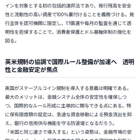
インを対象とする初の包括的連邦法であり、発行残高を安全
性と流動性の高い資産で100％裏付けることを義務づける。発
行主体を認可機関に限定し、1:1償還や毎月の監査を通じて透
明性を担保することで、消費者保護とドル基軸体制の強化を
図る。
英米規制の協調で国際ルール整備が加速へ 透明
性と金融安定が焦点
英国がステーブルコイン規制を導入する意義は明確である。
最大のメリットは、金融システム全体の安定性を確保しつ
つ、国際的なルール形成に主導的に関与できる点にある。特
に保有限度額の設定は、急速な資金移動による預金流出を抑
え、銀行の信用供与機能を守る防波堤となるだろう。
「米国と同じ速さで導入する」という姿勢は、金融市場の安