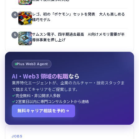
レゴ、初の「ポケモン」セットを発表 大人も楽しめる
4
精巧モデル
サムスン電子、四半期過去最高 AI向けメモリ需要が半
5
導体事業を押し上げ
Plus Web3 Agent
AI・Web3 領域の転職
なら
業界特化エージェントが、企業のカルチャー・技術スタックま
で踏まえてキャリアをご提案します。
完全無料・非公開求人多数
2営業日以内に専門コンサルタントから連絡
無料キャリア相談を予約
JOBS