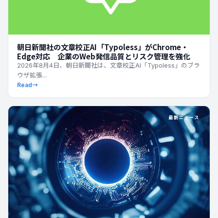
朝日新聞社の文章校正AI「Typoless」がChrome・
Edge対応 企業のWeb発信品質とリスク管理を強化
2026年8月4日、朝日新聞社は、文章校正AI「Typoless」のブラ
ウザ拡張...
Read
→
最新ニュース